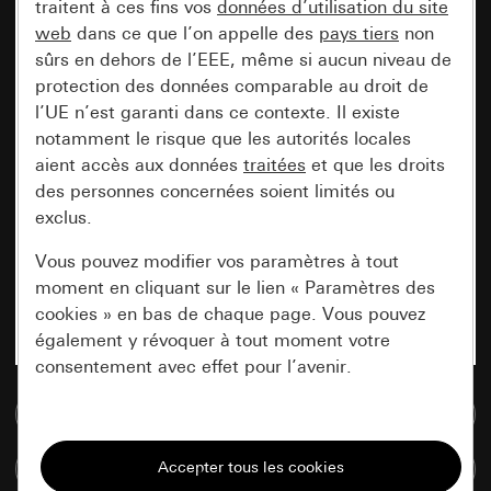
traitent à ces fins vos
données d’utilisation du site
web
dans ce que l’on appelle des
pays tiers
non
sûrs en dehors de l’EEE, même si aucun niveau de
protection des données comparable au droit de
l’UE n’est garanti dans ce contexte. Il existe
notamment le risque que les autorités locales
aient accès aux données
traitées
et que les droits
des personnes concernées soient limités ou
exclus.
Vous pouvez modifier vos paramètres à tout
moment en cliquant sur le lien « Paramètres des
cookies » en bas de chaque page. Vous pouvez
également y révoquer à tout moment votre
consentement avec effet pour l’avenir.
Accéder à la base de données de médias
Nécessaires
Tous les cookies dont nous avons besoin pour
Comparer des articles
pouvoir vous afficher le site.