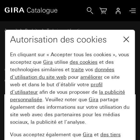
Gira Cache pour le thermostat d&apos;ambiance System 5
Accueil
Produits
Technique et fonctions
Chauffage, ventilation, climatisation
Autorisation des cookies
Caches du thermostat d’ambiance
En cliquant sur « Accepter tous les cookies », vous
acceptez que
Gira
utilise
des cookies
et des
Cache pour le thermostat
technologies similaires et
traite
vos
données
d’utilisation du site web
pour
améliorer
ce site
d'ambiance System 55
web et dans le but d’établir votre
profil
d’utilisateur
afin de vous proposer de
la publicité
personnalisée
. Veuillez noter que
Gira
partage
également des informations sur votre utilisation du
site web avec des partenaires pour les médias
sociaux, la publicité et l’analyse.
Vous acceptez également que
Gira
et
des tiers