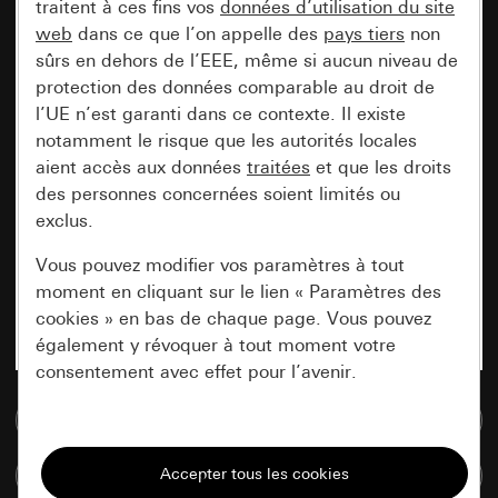
traitent à ces fins vos
données d’utilisation du site
web
dans ce que l’on appelle des
pays tiers
non
sûrs en dehors de l’EEE, même si aucun niveau de
protection des données comparable au droit de
l’UE n’est garanti dans ce contexte. Il existe
notamment le risque que les autorités locales
aient accès aux données
traitées
et que les droits
des personnes concernées soient limités ou
exclus.
Vous pouvez modifier vos paramètres à tout
moment en cliquant sur le lien « Paramètres des
cookies » en bas de chaque page. Vous pouvez
également y révoquer à tout moment votre
consentement avec effet pour l’avenir.
Accéder à la base de données de médias
Nécessaires
Tous les cookies dont nous avons besoin pour
Comparer des articles
pouvoir vous afficher le site.