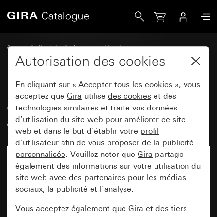
Gira Cache pour le thermostat d&apos;ambiance System 5
Accueil
Produits
Technique et fonctions
Chauffage, ventilation, climatisation
Autorisation des cookies
Caches du thermostat d’ambiance
En cliquant sur « Accepter tous les cookies », vous
acceptez que
Gira
utilise
des cookies
et des
Cache pour le thermostat
technologies similaires et
traite
vos
données
d’utilisation du site web
pour
améliorer
ce site
d'ambiance System 55
web et dans le but d’établir votre
profil
d’utilisateur
afin de vous proposer de
la publicité
personnalisée
. Veuillez noter que
Gira
partage
également des informations sur votre utilisation du
site web avec des partenaires pour les médias
sociaux, la publicité et l’analyse.
Vous acceptez également que
Gira
et
des tiers