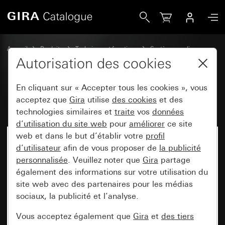
Gira Émetteur mural Bluetooth® 1x
Accueil
Produits
Technique et fonctions
Systèmes radio
autres systèmes radio
Autorisation des cookies
En cliquant sur « Accepter tous les cookies », vous
Émetteur mural Bluetooth® 1x
acceptez que
Gira
utilise
des cookies
et des
technologies similaires et
traite
vos
données
d’utilisation du site web
pour
améliorer
ce site
web et dans le but d’établir votre
profil
d’utilisateur
afin de vous proposer de
la publicité
personnalisée
. Veuillez noter que
Gira
partage
également des informations sur votre utilisation du
site web avec des partenaires pour les médias
sociaux, la publicité et l’analyse.
Vous acceptez également que
Gira
et
des tiers