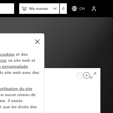
Ma maison
0
CH
 cookies
et des
orer
ce site web et
té personnalisée
.
 du site web avec des
tilisation du site
si aucun niveau de
e. Il existe
t que les droits des