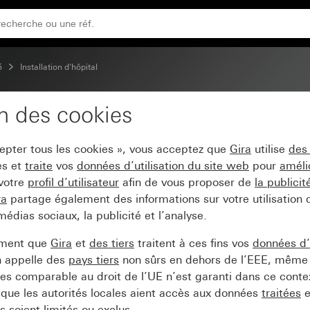
5
Installation d'hôpital
on des cookies
alité 2x System 55
cepter tous les cookies », vous acceptez que
Gira
utilise
des
es et
traite
vos
données d’utilisation du site web
pour
améli
 votre
profil d’utilisateur
afin de vous proposer de
la publici
ra
partage également des informations sur votre utilisation
médias sociaux, la publicité et l’analyse.
ement que
Gira
et
des tiers
traitent à ces fins vos
données d’u
n appelle des
pays tiers
non sûrs en dehors de l’EEE, même 
s comparable au droit de l’UE n’est garanti dans ce context
que les autorités locales aient accès aux données
traitées
e
 soient limités ou exclus.