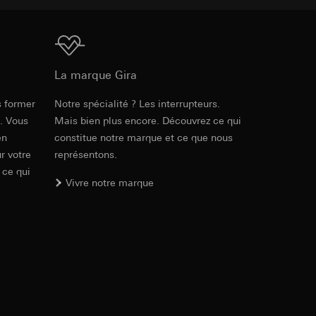
ic, localisation
int a du RGPD
Téléchargement
int a du RGPD
La marque Gira
s former
Notre spécialité ? Les interrupteurs.
e. Vous
Mais bien plus encore. Découvrez ce qui
lles, consultez
en
constitue notre marque et ce que nous
r votre
représentons.
e Internet visitée
 ce qui
Vivre notre marque
 à demander au
a du RGPD
int a du RGPD
lles, consultez
itaires