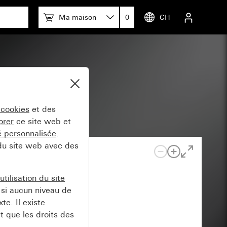
Ma maison
0
CH
 cookies
et des
orer
ce site web et
té personnalisée
.
 du site web avec des
tilisation du site
si aucun niveau de
e. Il existe
t que les droits des