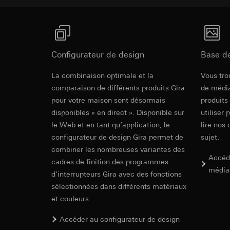
date et heure de la 
Traitement ultér
géographique
Destinataire:
Base juridique et, l
Services interne
Utilisation du se
Hotjar Ltd.
Traitement ultér
Configurateur de design
Base d
Transfert vers un pa
Destinataire:
Durée de vie du coo
Services interne
La combinaison optimale et la
Vous tro
Google Ireland L
comparaison de différents produits Gira
de média
YouTube
Pour obtenir des
pour votre maison sont désormais
produits
https://business.
Finalités du traite
disponibles « en direct ». Disponible sur
utiliser 
Catégories de donn
Transfert vers un pa
le Web et en tant qu’application, le
lire nos 
Base juridique et, l
Pays tiers : USA
configurateur de design Gira permet de
sujet.
Utilisation du se
Décision d’adéqu
combiner les nombreuses variantes des
Accéd
contact du point
Traitement ultér
cadres de finition des programmes
média
Durée de vie du coo
d’interrupteurs Gira avec des fonctions
Destinataire:
Google Ireland L
sélectionnées dans différents matériaux
Pixel TikTok
Pour obtenir des
et couleurs.
https://business.
Finalités du traite
Accéder au configurateur de design
Transfert vers un pa
Évaluation de l’