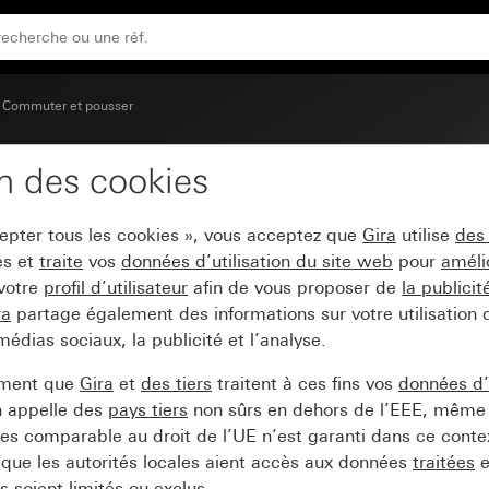
Commuter et pousser
on des cookies
c zone d'inscription
cepter tous les cookies », vous acceptez que
Gira
utilise
des
es et
traite
vos
données d’utilisation du site web
pour
améli
 votre
profil d’utilisateur
afin de vous proposer de
la publici
ra
partage également des informations sur votre utilisation
médias sociaux, la publicité et l’analyse.
ement que
Gira
et
des tiers
traitent à ces fins vos
données d’u
n appelle des
pays tiers
non sûrs en dehors de l’EEE, même 
s comparable au droit de l’UE n’est garanti dans ce context
que les autorités locales aient accès aux données
traitées
e
 soient limités ou exclus.