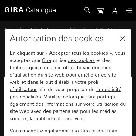
Gira Cadre de finition blanc brillant
Accueil
Produits
Programmes d'interrupteurs
Gira F100
Cadre de finition Gira F100
Autorisation des cookies
En cliquant sur « Accepter tous les cookies », vous
Cadre de finition blanc brillant
acceptez que
Gira
utilise
des cookies
et des
technologies similaires et
traite
vos
données
d’utilisation du site web
pour
améliorer
ce site
web et dans le but d’établir votre
profil
d’utilisateur
afin de vous proposer de
la publicité
personnalisée
. Veuillez noter que
Gira
partage
également des informations sur votre utilisation du
site web avec des partenaires pour les médias
sociaux, la publicité et l’analyse.
Vous acceptez également que
Gira
et
des tiers