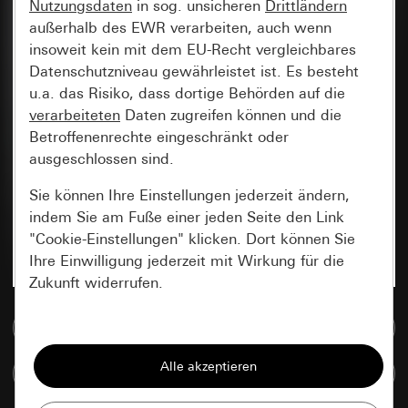
Nutzungsdaten
in sog. unsicheren
Drittländern
außerhalb des EWR verarbeiten, auch wenn
insoweit kein mit dem EU-Recht vergleichbares
Datenschutzniveau gewährleistet ist. Es besteht
u.a. das Risiko, dass dortige Behörden auf die
verarbeiteten
Daten zugreifen können und die
Betroffenenrechte eingeschränkt oder
ausgeschlossen sind.
Sie können Ihre Einstellungen jederzeit ändern,
indem Sie am Fuße einer jeden Seite den Link
"Cookie-Einstellungen" klicken. Dort können Sie
Ihre Einwilligung jederzeit mit Wirkung für die
Zukunft widerrufen.
Zur Mediadatenbank
Essenziell
Alle Cookies, die wir benötigen um Ihnen die
Artikel vergleichen
Seite anzeigen zu können.