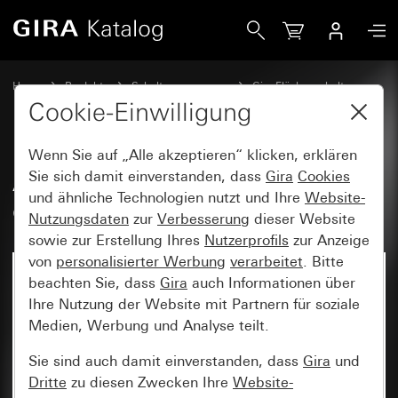
Gira Abdeckrahmen Reinweiß glänzend
Home
Produkte
Schalterprogramme
Gira Flächenschalter
Abdeckrahmen Gira Flächenschalter
Cookie-Einwilligung
Wenn Sie auf „Alle akzeptieren“ klicken, erklären
Abdeckrahmen Reinweiß
Sie sich damit einverstanden, dass
Gira
Cookies
und ähnliche Technologien nutzt und Ihre
Website-
glänzend
Nutzungsdaten
zur
Verbesserung
dieser Website
sowie zur Erstellung Ihres
Nutzerprofils
zur Anzeige
von
personalisierter Werbung
verarbeitet
. Bitte
beachten Sie, dass
Gira
auch Informationen über
Ihre Nutzung der Website mit Partnern für soziale
Medien, Werbung und Analyse teilt.
Sie sind auch damit einverstanden, dass
Gira
und
Dritte
zu diesen Zwecken Ihre
Website-