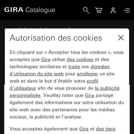
Gira Cadre de finition Gira E2 pour le montage plat gris mat
Accueil
Produits
Programmes d'interrupteurs
Gira E2 (System 55)
Cadre de finition Gira E2 pour montage plat
Autorisation des cookies
En cliquant sur « Accepter tous les cookies », vous
Cadre de finition Gira E2 pour le
acceptez que
Gira
utilise
des cookies
et des
technologies similaires et
traite
vos
données
montage plat gris mat (laqué)
d’utilisation du site web
pour
améliorer
ce site
web et dans le but d’établir votre
profil
d’utilisateur
afin de vous proposer de
la publicité
personnalisée
. Veuillez noter que
Gira
partage
également des informations sur votre utilisation du
site web avec des partenaires pour les médias
sociaux, la publicité et l’analyse.
Vous acceptez également que
Gira
et
des tiers