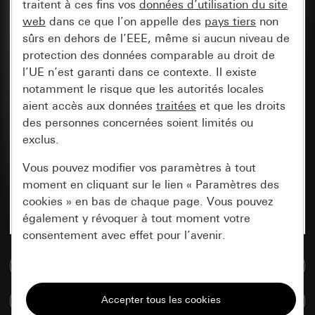
traitent à ces fins vos
données d’utilisation du site
web
dans ce que l’on appelle des
pays tiers
non
sûrs en dehors de l’EEE, même si aucun niveau de
protection des données comparable au droit de
l’UE n’est garanti dans ce contexte. Il existe
notamment le risque que les autorités locales
aient accès aux données
traitées
et que les droits
des personnes concernées soient limités ou
exclus.
Vous pouvez modifier vos paramètres à tout
moment en cliquant sur le lien « Paramètres des
cookies » en bas de chaque page. Vous pouvez
également y révoquer à tout moment votre
consentement avec effet pour l’avenir.
Accéder à la base de données de médias
Nécessaires
Tous les cookies dont nous avons besoin pour
Comparer des articles
pouvoir vous afficher le site.