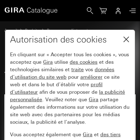
Gira Adaptateur pour entrée de câble pour canal 15 x 15 
Accueil
Produits
Programmes d'interrupteurs
Gira protégé contre l'eau
Autorisation des cookies
Gira montage apparent protégé contre l'eau IP44
En cliquant sur « Accepter tous les cookies », vous
acceptez que
Gira
utilise
des cookies
et des
Adaptateur pour entrée de câble
technologies similaires et
traite
vos
données
d’utilisation du site web
pour
améliorer
ce site
pour canal 15 x 15 mm
web et dans le but d’établir votre
profil
d’utilisateur
afin de vous proposer de
la publicité
personnalisée
. Veuillez noter que
Gira
partage
également des informations sur votre utilisation du
site web avec des partenaires pour les médias
sociaux, la publicité et l’analyse.
Vous acceptez également que
Gira
et
des tiers