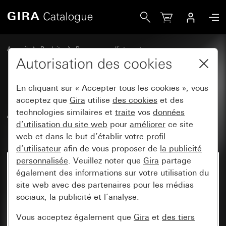
Gira Adaptateur pour entrée de câble pour canal 15 x 15 
Accueil
Produits
Programmes d'interrupteurs
Gira protégé contre l'eau
Autorisation des cookies
Gira montage apparent protégé contre l'eau IP44
En cliquant sur « Accepter tous les cookies », vous
acceptez que
Gira
utilise
des cookies
et des
Adaptateur pour entrée de câble
technologies similaires et
traite
vos
données
d’utilisation du site web
pour
améliorer
ce site
pour canal 15 x 15 mm
web et dans le but d’établir votre
profil
d’utilisateur
afin de vous proposer de
la publicité
personnalisée
. Veuillez noter que
Gira
partage
également des informations sur votre utilisation du
site web avec des partenaires pour les médias
sociaux, la publicité et l’analyse.
Vous acceptez également que
Gira
et
des tiers