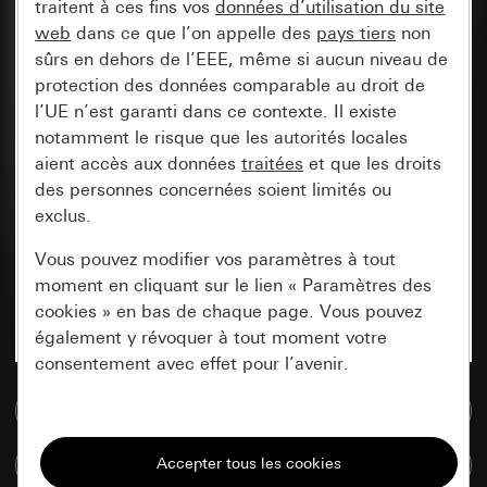
traitent à ces fins vos
données d’utilisation du site
web
dans ce que l’on appelle des
pays tiers
non
sûrs en dehors de l’EEE, même si aucun niveau de
protection des données comparable au droit de
l’UE n’est garanti dans ce contexte. Il existe
notamment le risque que les autorités locales
aient accès aux données
traitées
et que les droits
des personnes concernées soient limités ou
exclus.
Vous pouvez modifier vos paramètres à tout
moment en cliquant sur le lien « Paramètres des
cookies » en bas de chaque page. Vous pouvez
également y révoquer à tout moment votre
consentement avec effet pour l’avenir.
Accéder à la base de données de médias
Nécessaires
Tous les cookies dont nous avons besoin pour
Comparer des articles
pouvoir vous afficher le site.