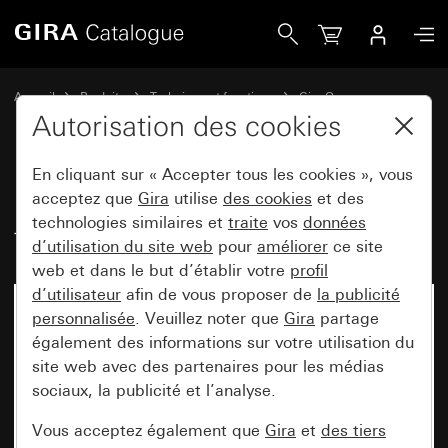
Gira Bascule 2x sans impression avec fenêtre de contrôle 
Accueil
Produits
Technique et fonctions
Gira One
Appareils de commande
Autorisation des cookies
En cliquant sur « Accepter tous les cookies », vous
Bascule 2x sans impression avec
acceptez que
Gira
utilise
des cookies
et des
technologies similaires et
traite
vos
données
fenêtre de contrôle System 55
d’utilisation du site web
pour
améliorer
ce site
web et dans le but d’établir votre
profil
d’utilisateur
afin de vous proposer de
la publicité
personnalisée
. Veuillez noter que
Gira
partage
également des informations sur votre utilisation du
site web avec des partenaires pour les médias
sociaux, la publicité et l’analyse.
Vous acceptez également que
Gira
et
des tiers