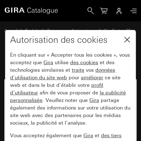
Gira System 55
Accueil
Produits
Programmes d'interrupteurs
Gira System 55
Prises
Autorisation des cookies
En cliquant sur « Accepter tous les cookies », vous
System 55
acceptez que
Gira
utilise
des cookies
et des
technologies similaires et
traite
vos
données
d’utilisation du site web
pour
améliorer
ce site
web et dans le but d’établir votre
profil
d’utilisateur
afin de vous proposer de
la publicité
personnalisée
. Veuillez noter que
Gira
partage
également des informations sur votre utilisation du
site web avec des partenaires pour les médias
sociaux, la publicité et l’analyse.
Vous acceptez également que
Gira
et
des tiers