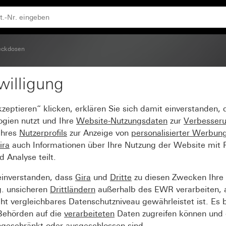
 und erhöhtem Berührungsschutz (Safety Plus) System 55
eckdosen
willigung
gsstift 16 A 250 V~, Kl
kzeptieren“ klicken, erklären Sie sich damit einverstanden,
schutz (Safety Plus) S
ogien nutzt und Ihre
Website-Nutzungsdaten
zur
Verbesser
Ihres
Nutzerprofils
zur Anzeige von
personalisierter Werbun
ira
auch Informationen über Ihre Nutzung der Website mit Pa
Analyse teilt.
einverstanden, dass
Gira
und
Dritte
zu diesen Zwecken Ihre
g. unsicheren
Drittländern
außerhalb des EWR verarbeiten, 
t vergleichbares Datenschutzniveau gewährleistet ist. Es b
 Behörden auf die
verarbeiteten
Daten zugreifen können und 
ngeschränkt oder ausgeschlossen sind.