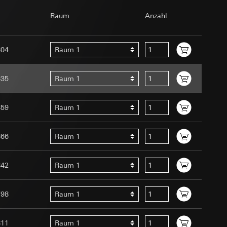
om Betreiber
Raum
Anzahl
804
Raum 1
835
Raum 1
859
Raum 1
e unter
Menschen oder
uration im Rahmen
866
Raum 1
t ein
uf der Website, vom
 eingeben)
 Kopie zu erfragen
842
Raum 1
site, vom Nutzer
hs auf der
798
Raum 1
n Gira Marketing-
811
Raum 1