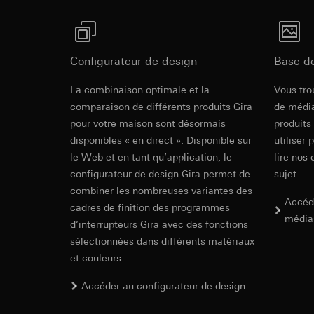
souris effectués 
Catégories de donn
Indications
concerné, adress
référence et horod
Base juridique et, l
Base juridique et, l
Utilisation du se
Utilisation du se
Configurateur de design
Base d
Contrôlé selon T.N.O. avec pression de compr
Traitement ultér
Traitement ultér
l'étrier de mise à la terre
Cradle to Cra
La combinaison optimale et la
Vous tro
Destinataire:
Vimeo
Destinataire:
comparaison de différents produits Gira
Transfert vers un pa
de média
Services interne
Pays tiers : USA
pour votre maison sont désormais
produits
LinkedIn Irelan
Décision d’adéqu
disponibles « en direct ». Disponible sur
utiliser 
Transfert vers un pa
contact du point
le Web et en tant qu’application, le
lire nos 
En ce qui concerne 
configurateur de design Gira permet de
nous vous renvoyons
Durée de vie du coo
sujet.
Durée de vie du coo
combiner les nombreuses variantes des
Accéd
Hotjar
cadres de finition des programmes
média
Google Ads (
d’interrupteurs Gira avec des fonctions
Finalités du traite
sélectionnées dans différents matériaux
sélectionnées. Cela
Finalités du traite
Gira SCHUKO
cliquent, comment il
et couleurs.
campagnes. Google A
des plates-formes d
Catégories de donn
Accéder au configurateur de design
numériques, et pour
Base juridique et, l
Life cycle assess
Catégories de donn
Utilisation du se