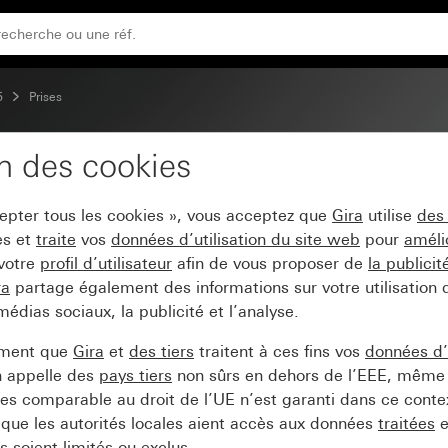
5
Prises
on des cookies
250 V~ System 55
cepter tous les cookies », vous acceptez que
Gira
utilise
des
es et
traite
vos
données d’utilisation du site web
pour
améli
 votre
profil d’utilisateur
afin de vous proposer de
la publici
ra
partage également des informations sur votre utilisation
médias sociaux, la publicité et l’analyse.
ement que
Gira
et
des tiers
traitent à ces fins vos
données d’u
n appelle des
pays tiers
non sûrs en dehors de l’EEE, même 
s comparable au droit de l’UE n’est garanti dans ce context
que les autorités locales aient accès aux données
traitées
e
 soient limités ou exclus.