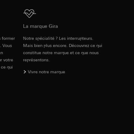
ur le site web
 adresse IP, URL de
Téléchargement
La marque Gira
int a du RGPD
55,00 mm
int a du RGPD
s former
Notre spécialité ? Les interrupteurs.
PDF
, 453.76 KB
55,00 mm
e. Vous
Mais bien plus encore. Découvrez ce qui
en
constitue notre marque et ce que nous
 à demander au
r votre
représentons.
l à des pays tiers.
a du RGPD
 ce qui
tiers par LinkedIn,
Vivre notre marque
al/privacy-policy
Téléchargement
ermique de pages
ous voyons où ils
 succès des
sur des sites web,
Réf. 4188 03
s-formes
PDF
, 293.6 KB
, site web visité,