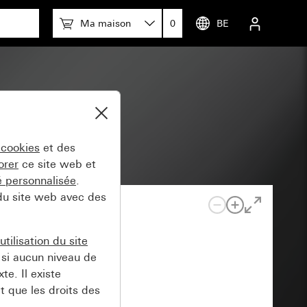
Ma maison
0
BE
 cookies
et des
orer
ce site web et
té personnalisée
.
 du site web avec des
tilisation du site
si aucun niveau de
e. Il existe
t que les droits des