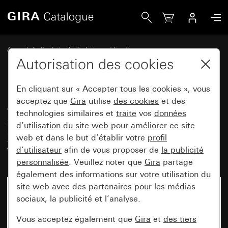
Gira Adaptateur de vanne pour servomoteurs thermiques 2
Accueil
Produits
Technique et fonctions
Chauffage, ventilation, climatisation
Accessoires
Autorisation des cookies
En cliquant sur « Accepter tous les cookies », vous
Adaptateur de vanne pour
acceptez que
Gira
utilise
des cookies
et des
technologies similaires et
traite
vos
données
servomoteurs thermiques 24 V /
d’utilisation du site web
pour
améliorer
ce site
230 V Adaptateur pour Dumser,
web et dans le but d’établir votre
profil
Vescal, Simplex
d’utilisateur
afin de vous proposer de
la publicité
personnalisée
. Veuillez noter que
Gira
partage
également des informations sur votre utilisation du
site web avec des partenaires pour les médias
sociaux, la publicité et l’analyse.
Vous acceptez également que
Gira
et
des tiers