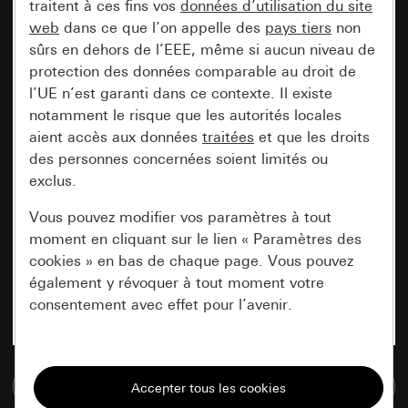
traitent à ces fins vos
données d’utilisation du site
web
dans ce que l’on appelle des
pays tiers
non
sûrs en dehors de l’EEE, même si aucun niveau de
protection des données comparable au droit de
l’UE n’est garanti dans ce contexte. Il existe
notamment le risque que les autorités locales
aient accès aux données
traitées
et que les droits
des personnes concernées soient limités ou
exclus.
Vous pouvez modifier vos paramètres à tout
moment en cliquant sur le lien « Paramètres des
cookies » en bas de chaque page. Vous pouvez
également y révoquer à tout moment votre
consentement avec effet pour l’avenir.
Nécessaires
Accéder à la base de données de médias
Tous les cookies dont nous avons besoin pour
pouvoir vous afficher le site.