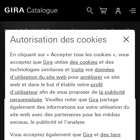
Gira Lecteur de carte d’hôtel 10 A 250 V~ Contact NO unip
Accueil
Produits
Programmes d'interrupteurs
Gira System 55
Commuter et pousser
Autorisation des cookies
En cliquant sur « Accepter tous les cookies », vous
Lecteur de carte d’hôtel 10 A
acceptez que
Gira
utilise
des cookies
et des
technologies similaires et
traite
vos
données
250 V~ Contact NO unipolaire
d’utilisation du site web
pour
améliorer
ce site
avec borne N
web et dans le but d’établir votre
profil
d’utilisateur
afin de vous proposer de
la publicité
personnalisée
. Veuillez noter que
Gira
partage
également des informations sur votre utilisation du
site web avec des partenaires pour les médias
sociaux, la publicité et l’analyse.
Vous acceptez également que
Gira
et
des tiers