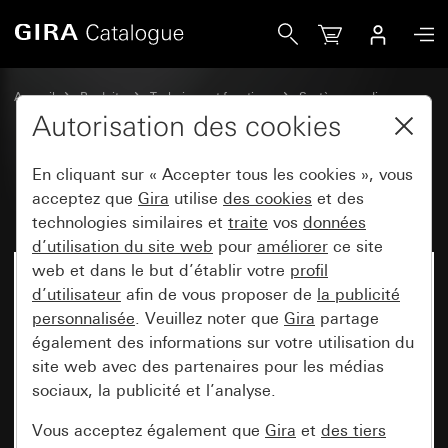
Gira Émetteur mural Bluetooth® 1x
Accueil
Produits
Technique et fonctions
Systèmes radio
autres systèmes radio
Autorisation des cookies
En cliquant sur « Accepter tous les cookies », vous
Émetteur mural Bluetooth® 1x
acceptez que
Gira
utilise
des cookies
et des
technologies similaires et
traite
vos
données
d’utilisation du site web
pour
améliorer
ce site
web et dans le but d’établir votre
profil
d’utilisateur
afin de vous proposer de
la publicité
personnalisée
. Veuillez noter que
Gira
partage
également des informations sur votre utilisation du
site web avec des partenaires pour les médias
sociaux, la publicité et l’analyse.
Vous acceptez également que
Gira
et
des tiers