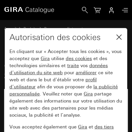
Gira Cadre de finition Gira E2 avec zone d&apos;inscription 
Accueil
Produits
Programmes d'interrupteurs
Gira E2 (System 55)
Autorisation des cookies
Cadre de finition Gira E2 avec zone d'inscription
En cliquant sur « Accepter tous les cookies », vous
acceptez que
Gira
utilise
des cookies
et des
Cadre de finition Gira E2 avec
technologies similaires et
traite
vos
données
d’utilisation du site web
pour
améliorer
ce site
zone d'inscription blanc brillant
web et dans le but d’établir votre
profil
d’utilisateur
afin de vous proposer de
la publicité
personnalisée
. Veuillez noter que
Gira
partage
également des informations sur votre utilisation du
site web avec des partenaires pour les médias
sociaux, la publicité et l’analyse.
Vous acceptez également que
Gira
et
des tiers