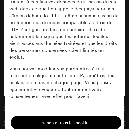
traitent à ces fins vos
données d’utilisation du site
web
dans ce que l’on appelle des
pays tiers
non
sûrs en dehors de l’EEE, même si aucun niveau de
protection des données comparable au droit de
l’UE n’est garanti dans ce contexte. Il existe
notamment le risque que les autorités locales
aient accès aux données
traitées
et que les droits
des personnes concernées soient limités ou
exclus.
Vous pouvez modifier vos paramètres à tout
moment en cliquant sur le lien « Paramètres des
cookies » en bas de chaque page. Vous pouvez
également y révoquer à tout moment votre
consentement avec effet pour l’avenir.
Accéder à la base de données de médias
Nécessaires
Tous les cookies dont nous avons besoin pour
Comparer des articles
pouvoir vous afficher le site.