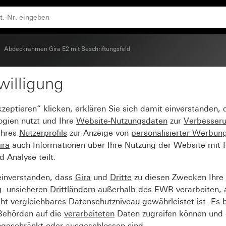
ß glänzend
Abdeckrahmen Gira E2 mit Beschriftungsfeld
willigung
2 mit Beschriftungsfel
kzeptieren“ klicken, erklären Sie sich damit einverstanden,
ogien nutzt und Ihre
Website-Nutzungsdaten
zur
Verbesser
Ihres
Nutzerprofils
zur Anzeige von
personalisierter Werbun
ira
auch Informationen über Ihre Nutzung der Website mit Pa
Analyse teilt.
einverstanden, dass
Gira
und
Dritte
zu diesen Zwecken Ihre
g. unsicheren
Drittländern
außerhalb des EWR verarbeiten, 
t vergleichbares Datenschutzniveau gewährleistet ist. Es b
 Behörden auf die
verarbeiteten
Daten zugreifen können und 
ngeschränkt oder ausgeschlossen sind.