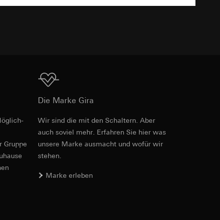
TXT
er. Im Hinblick auf
n wir auf deren
Download
 Kopie zu erfragen
Die Marke Gira
öglich­
Wir sind die mit den Schaltern. Aber
PDF
, 600.29 KB
sung. Google Ads
auch soviel mehr. Erfahren Sie hier was
formen, in
er Gruppe
unsere Marke aus­macht und wofür wir
ärmebild erstellen.
von Werbekampagnen
zuhause
stehen.
, wie tief sie
nen
sucht, Datum und
Marke erleben
andort
Download