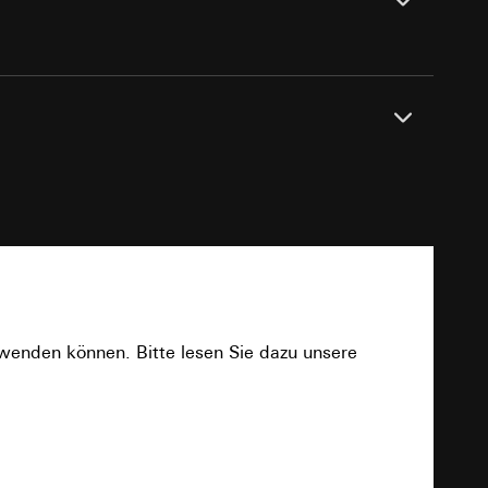
e unter
Dichtungsset IP44, Aufputz-Gehäuse flache
 Kopie zu erfragen
se.
 Kopie zu erfragen
PDF
rwenden können. Bitte lesen Sie dazu unsere
onen zur Schaltung
uf der Website, vom
Download
Referrer-URL sowie
site, vom Nutzer
hs auf der