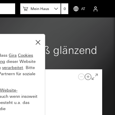
Mein Haus
0
AT
d Reinweiß glänzend
 dass
Gira
Cookies
ung
dieser Website
g
verarbeitet
. Bitte
rtnern für soziale
Website-
auch wenn insoweit
esteht u.a. das
die