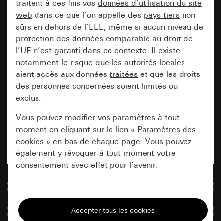
traitent à ces fins vos
données d’utilisation du site
web
dans ce que l’on appelle des
pays tiers
non
sûrs en dehors de l’EEE, même si aucun niveau de
protection des données comparable au droit de
l’UE n’est garanti dans ce contexte. Il existe
notamment le risque que les autorités locales
aient accès aux données
traitées
et que les droits
des personnes concernées soient limités ou
exclus.
Vous pouvez modifier vos paramètres à tout
moment en cliquant sur le lien « Paramètres des
cookies » en bas de chaque page. Vous pouvez
également y révoquer à tout moment votre
consentement avec effet pour l’avenir.
Accéder à la base de données de médias
Nécessaires
Tous les cookies dont nous avons besoin pour
Comparer des articles
pouvoir vous afficher le site.