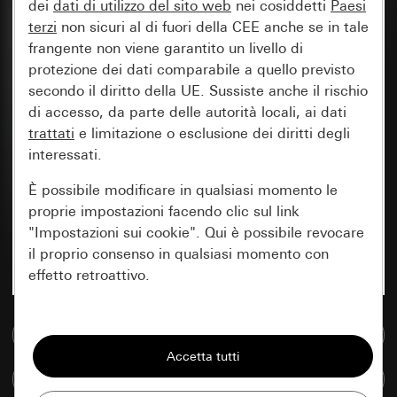
dei
dati di utilizzo del sito web
nei cosiddetti
Paesi
terzi
non sicuri al di fuori della CEE anche se in tale
frangente non viene garantito un livello di
protezione dei dati comparabile a quello previsto
secondo il diritto della UE. Sussiste anche il rischio
di accesso, da parte delle autorità locali, ai dati
trattati
e limitazione o esclusione dei diritti degli
interessati.
È possibile modificare in qualsiasi momento le
proprie impostazioni facendo clic sul link
"Impostazioni sui cookie". Qui è possibile revocare
il proprio consenso in qualsiasi momento con
effetto retroattivo.
Essenziali
Vai alla banca dati multimediale
Tutti i cookie necessari per poter mostrare la
pagina.
Confronta articoli