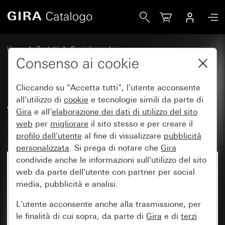
Gira Vecchio - Bilanciere con campo per targhetta
Home
Prodotti
Pezzi di ricambio
Protezione dall'acqua da incasso IP44 Gira TX_44
Consenso ai cookie
Comando a interruttore e a pulsante
Cliccando su "Accetta tutti", l'utente acconsente
all'utilizzo di
cookie
e tecnologie simili da parte di
Vecchio - Bilanciere con campo
Gira
e all'
elaborazione dei
dati di utilizzo del sito
web
per
migliorare
il sito stesso e per creare il
per targhetta
profilo dell'utente
al fine di visualizzare
pubblicità
personalizzata
. Si prega di notare che
Gira
condivide anche le informazioni sull'utilizzo del sito
web da parte dell'utente con partner per social
media, pubblicità e analisi.
L'utente acconsente anche alla trasmissione, per
le finalità di cui sopra, da parte di
Gira
e di
terzi