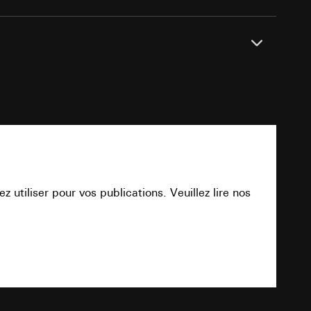
int a du RGPD
 des tâches
, site web visité,
ic, localisation
vraison
lles, consultez
pour store (△, ▽) et minuterie (15 à 120 min
int a du RGPD
rises dans la livraison.
PDF
 à demander au
a du RGPD
utiliser pour vos publications. Veuillez lire nos
 à demander au
a du RGPD
Téléchargement
e web, mouvements de
TXT
 ces informations
 mouvements de