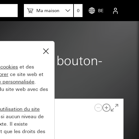
Ma maison
0
BE
upteur ou bouton-
 cookies
et des
orer
ce site web et
té personnalisée
.
 du site web avec des
tilisation du site
si aucun niveau de
e. Il existe
t que les droits des