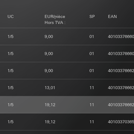
e cas échéant, intérêts légitimes poursuivis:
xploitant décide quand, où et à quelle fréquence elles doivent appara
e cas échéant, intérêts légitimes poursuivis:
rvice : § 25 al. 1 p. 1 TDDDG
raphe 1, point f du RGPD
ées à caractère personnel:
Adresse IP (anonymisée)
ieur des données à caractère personnel : article 6, paragraphe 1, po
UC
EUR/pièce
SP
EAN
s poursuivis : voir Finalités du traitement des données
e cas échéant, intérêts légitimes poursuivis:
Hors TVA :
ces internes, dans la mesure où l’accès est nécessaire à l’exécution
rvice : § 25 al. 1 p. 1 TDDDG
ces internes, dans la mesure où l’accès est nécessaire à l’exécution
ys tiers:
aucun
ieur des données à caractère personnel : article 6, paragraphe 1, po
ys tiers:
aucun
1/5
9,00
01
4010337666
kie:
kie:
nées pour la durée de la session jusqu’à la fermeture du navigateur
s, dans la mesure où l’accès est nécessaire à l’exécution des tâches
egistrement : après consentement
1/5
9,00
01
4010337666
egistrement : lors du chargement de la page
td, Google LLC (USA)
APTCHA
 informations sur la manière dont Google traite vos données personne
ent-remember-token
safety.google/privacy
1/5
9,00
01
4010337666
ment des données:
Vérification si la saisie de données sur les sites w
ys tiers:
ment des données:
Sert à maintenir l’état de la configuration du Hom
par un programme automatisé
ion du Home Assistant Gira
ées à caractère personnel:
1/5
13,01
11
4010337666
ées à caractère personnel:
Adresse IP, ID de la configuration - une r
ation/garanties/dérogation : clauses contractuelles standard, copie
vés : adresse IP (anonymisée), temps passé par le visiteur sur le sit
éée que lorsque la configuration est terminée (artisan sélectionné e
 1, consentement conformément à l’article 49, paragraphe 1, point 
par l’utilisateur
1/5
19,12
11
4010337666
e cas échéant, intérêts légitimes poursuivis:
fessionnels : adresse IP, temps passé par le visiteur sur le site web,
kie:
14 mois
raphe 1, point f du RGPD
par l’utilisateur, adresse IP (anonymisée), date et heure de la visite s
e Internet ou URL du site web consulté
s poursuivis : voir Finalités du traitement des données
1/5
19,12
11
4010337036
e cas échéant, intérêts légitimes poursuivis:
ces internes, dans la mesure où l’accès est nécessaire à l’exécution
ment des données:
Grâce au suivi de l’utilisation des offres Gira, les 