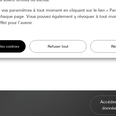
 vos paramètres à tout moment en cliquant sur le lien « P
 chaque page. Vous pouvez également y révoquer à tout mo
et pour l’avenir.
t nous avons besoin pour pouvoir vous afficher le site.
de notre site et de nos offres
ment des données:
es et de technologies similaires pour améliorer notre site web et nos
és : utilisation de toutes les fonctionnalités du site basées sur la sess
fessionnels : authentification, préférences et mise en mémoire tampo
sation
ment des données:
Analyse statistique de l’utilisation du site web
ier vos intérêts et vous montrer des produits adaptés à vos besoins.
ées à caractère personnel:
ées à caractère personnel:
Adresse IP (anonymisée/tronquée), régio
és : adresse IP, durée de la session, navigateur utilisé, terminal
 et plug-ins utilisés, réglage de la langue du navigateur, heure de con
Accéder
fessionnels : réglages par défaut et préférences. Dont nom, adresse p
net
ement, système d’exploitation, taille de l’écran, référent, heure des
donnée
n formulaire de contact est rempli. (Pour réutilisation dans un autre
 de visites
ment des données:
Doubleclick permet de diffuser et de gérer des ann
on.), adresse IP (anonymisée)