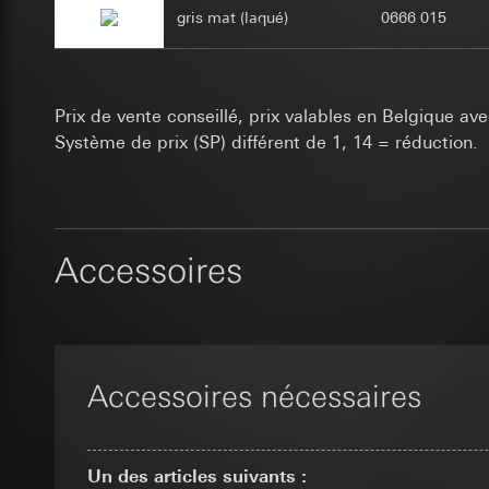
Utilisation du se
Transfert vers un pa
marketing et de ven
gris mat (laqué)
0666 015
Traitement ultér
Durée de vie du coo
abonnés/visiteurs d
disposition. Une at
Destinataire:
_sda-server_
grande satisfaction 
Services interne
Catégories de donn
Google Ireland L
Finalités du traite
Prix de vente conseillé, prix valables en Belgique ave
référent du navigateu
Pour obtenir des
Catégories de donn
Système de prix (SP) différent de 1, 14 = réduction.
dépendant de l’obje
https://business.
Base juridique et, l
coordonnées géograp
Destinataire:
(saisie d’adresses 
Transfert vers un pa
Services interne
Base juridique et, l
Pays tiers : USA
ISE Individuell
Décision d’adéqu
Utilisation du se
Accessoires
contact du point
Traitement ultér
Transfert vers un pa
Durée de vie du coo
Durée de vie du coo
Destinataire:
Services interne
Google Analy
supported_b
SC Networks G
Finalités du traite
Transfert vers un pa
Finalités du traite
Accessoires nécessaires
autres la provenanc
Durée de vie du coo
Catégories de donn
optimisation des pa
Base juridique et, l
Catégories de donn
Pixel Faceb
Destinataire:
Servi
adresse IP (anonym
Un des articles suivants :
Transfert vers un pa