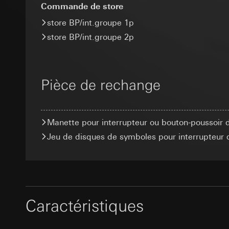
Finalités du traite
Base juridique et, l
Commande de store
Durée de vie du coo
campagnes
Utilisation du se
store BP/int.groupe 1p
Catégories de donn
Traitement ultér
Token XSRF
date et heure de la 
store BP/int.groupe 2p
Destinataire:
géographique
Finalités du traite
Services interne
Base juridique et, l
Catégories de donn
Google Ireland L
Utilisation du se
Base juridique et, l
Pour obtenir des
Traitement ultér
Pièce de rechange
Destinataire:
Servi
https://business.
Destinataire:
Transfert vers un pa
Transfert vers un pa
Services interne
Durée de vie du coo
Pays tiers : USA
Meta Platforms I
Manette pour interrupteur ou bouton-poussoir 
Décision d’adéqu
GIRA_zg
Transfert vers un pa
Jeu de disques de symboles pour interrupteur 
contact du point
Pays tiers : USA
Finalités du traite
Durée de vie du coo
Décision d’adéqu
et de services perti
contact du point
Catégories de donn
Google Tag 
(maître d’ouvrage/co
Durée de vie du coo
Base juridique et, l
Finalités du traite
Caractéristiques
Utilisation du se
Catégories de donn
Balise Pinter
Article 6, parag
Base juridique et, l
Finalités du traite
Intérêts légitime
Utilisation du se