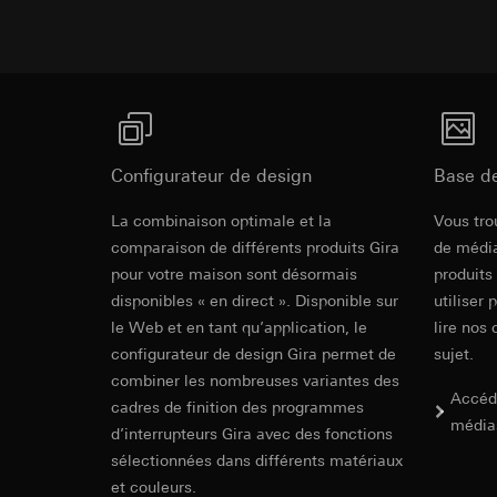
souris effectués 
Catégories de donn
concerné, adress
référence et horod
Base juridique et, l
Base juridique et, l
Utilisation du se
Utilisation du se
Traitement ultér
Traitement ultér
Destinataire:
Vimeo
Destinataire:
Transfert vers un pa
Services interne
Configurateur de design
Base d
Pays tiers : USA
LinkedIn Irelan
Décision d’adéqu
La combinaison optimale et la
Vous tro
Transfert vers un pa
contact du point
comparaison de différents produits Gira
de média
En ce qui concerne 
pour votre maison sont désormais
produits
nous vous renvoyons
Durée de vie du coo
disponibles « en direct ». Disponible sur
Durée de vie du coo
utiliser 
Hotjar
le Web et en tant qu’application, le
lire nos 
Google Ads (
configurateur de design Gira permet de
sujet.
Finalités du traite
combiner les nombreuses variantes des
sélectionnées. Cela
Finalités du traite
Accéd
cliquent, comment il
cadres de finition des programmes
campagnes. Google A
média
des plates-formes d
Catégories de donn
d’interrupteurs Gira avec des fonctions
numériques, et pour
Base juridique et, l
sélectionnées dans différents matériaux
Catégories de donn
Utilisation du se
et couleurs.