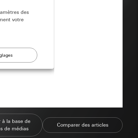
aramètres des
ment votre
 offres.
ion
n des saisies de
n approximative du
sultation de la
 à la base de
ostale et adresse
Comparer des articles
 visites
s de médias
 formulaire au cours
onces publicitaires