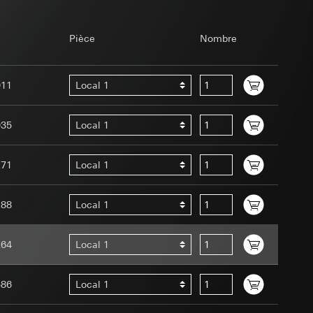
ître dans le cadre
int a du RGPD
Pièce
Nombre
 des tâches
 des tâches
int a du RGPD
011
Local 1
035
Local 1
lles, consultez
271
Local 1
eb est effectuée par
e Assistant dans le
288
Local 1
éférence
 à demander au
e web, mouvements de
t données saisies)
a du RGPD
264
Local 1
 mouvements de
ur le site web
586
Local 1
 des tâches
processus de