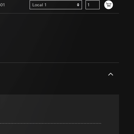
tion des
401
Local 1
int a du RGPD
être mises à
tenir une plus
ing, LeadPage),
tail SDA)
s facultatives
lles, consultez
 ou, à la place,
 point b du RGPD
via Locr GmbH
 à demander au
a du RGPD
int a du RGPD
tics examine entre
gateurs
insi une meilleure
r utilisé, terminal
 point f du RGPD
tre site Internet,
 des tâches