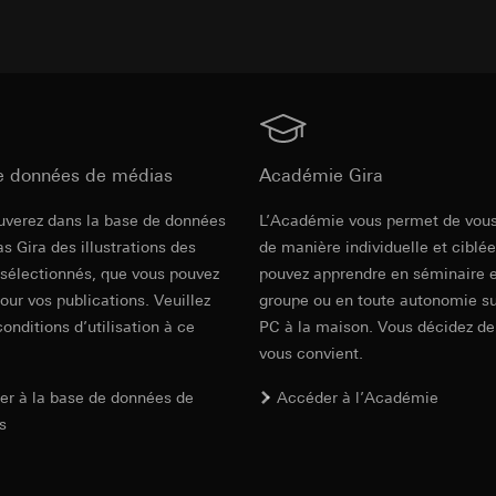
par l’utilisateur, adresse IP (anonymisée), date et heure de la visite s
ées à caractère personnel:
Propriétés de l’appareil et du navigateur,
e Internet ou URL du site web consulté
atage
e cas échéant, intérêts légitimes poursuivis:
e cas échéant, intérêts légitimes poursuivis:
rvice : § 25 al. 1 p. 1 TDDDG
rvice : § 25 al. 1 p. 1 TDDDG
ieur des données à caractère personnel : article 6, paragraphe 1, po
ieur des données à caractère personnel : article 6, paragraphe 1, po
, LLC (États-Unis)
ys tiers:
s, dans la mesure où l’accès est nécessaire à l’exécution des tâches
e données de médias
Académie Gira
d Unlimited Company
ation/garanties/dérogation : clauses contractuelles standard, copie
uverez dans la base de données
L’Académie vous permet de vou
ys tiers:
Nous ne transmettons pas vos données à caractère personne
 1, consentement conformément à l’article 49, paragraphe 1, point 
s Gira des illustrations des
de manière individuelle et ciblé
la transmission de vos données à caractère personnel dans des pays 
 sélectionnés, que vous pouvez
pouvez apprendre en séminaire 
 à leur déclaration de confidentialité : https://www.linkedin.com/leg
kie:
Plus de 12 mois
kie:
pour vos publications. Veuillez
12 mois
groupe ou en toute autonomie su
conditions d’utilisation à ce
PC à la maison. Vous décidez de
Conversion Tracking)
vous convient.
ment des données:
Hotjar nous permet de créer une sorte d’image th
 permet de voir comment les utilisateurs se déplacent sur la page. N
ment des données:
Évaluation de l’utilisation du site web, mesure du
er à la base de données de
Accéder à l’Académie
s se déplacent sur la page et jusqu’où ils la font défiler.
ds utilise des données pour placer des annonces placées par Gira 
s
e médias sociaux, dans les résultats de recherche et d’autres plate
ées à caractère personnel:
- Adresse IP, heat maps de l’utilisation
 mesurer le succès des campagnes publicitaires.
e cas échéant, intérêts légitimes poursuivis:
ées à caractère personnel:
Adresse IP, informations sur le navigateur
rvice : § 25 al. 1 p. 1 TDDDG