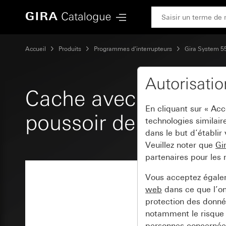
Gira Cache avec manette pour minuterie et interrupteur ou
Accueil
Produits
Programmes d'interrupteurs
Gira System 5
Autorisati
Cache avec manette p
En cliquant sur « Ac
poussoir de store
technologies similair
dans le but d’établir
Veuillez noter que
Gi
partenaires pour les 
Vous acceptez égal
web
dans ce que l’o
protection des donnée
notamment le risque 
personnes concernées