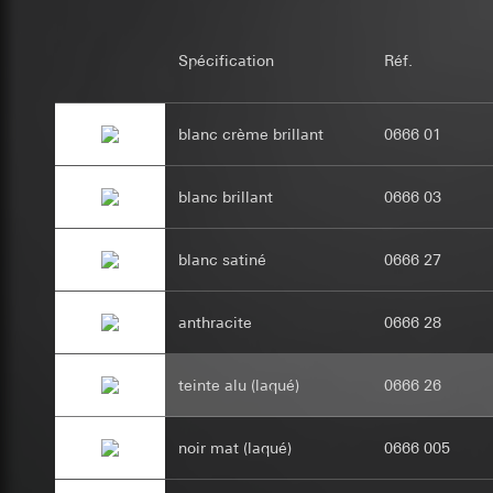
Base juridique et, l
sur un site web. L’e
Base juridique et, l
de campagnes.
Utilisation du se
Article 6, parag
Catégories de donn
Traitement ultér
Spécification
Réf.
Intérêts légitime
Base juridique et, l
Destinataire:
Servi
Utilisation du se
Destinataire:
Servi
Transfert vers un pa
Traitement ultér
Transfert vers un pa
blanc crème brillant
0666 01
Durée de vie du coo
Durée de vie du coo
Destinataire:
12 mois
Stockage des don
Services interne
Moment de l’enr
blanc brillant
0666 03
Moment de l’enr
Google Ireland L
Google reC
Pour obtenir des
home-assist
https://business.
blanc satiné
0666 27
Finalités du traite
Transfert vers un pa
Finalités du traite
un être humain ou 
cadre de l’utilisat
Pays tiers : USA
Catégories de donn
anthracite
0666 28
Catégories de donn
Décision d’adéqu
Site clients pri
personnelle n’est cr
contact du point
souris effectués 
teinte alu (laqué)
0666 26
Base juridique et, l
Site clients pro
Durée de vie du coo
Article 6, parag
souris effectués 
concerné, adress
Intérêts légitime
Evalanche
noir mat (laqué)
0666 005
Base juridique et, l
Destinataire:
Servi
Finalités du traite