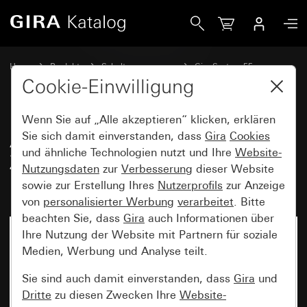
Gira Abdeckung mit Knebel für Zeitschalter und Jalousiesch
Home
Produkte
Schalterprogramme
Gira System 55
Schalten und Tasten
Cookie-Einwilligung
Wenn Sie auf „Alle akzeptieren“ klicken, erklären
Abdeckung mit Knebel für
Sie sich damit einverstanden, dass
Gira
Cookies
und ähnliche Technologien nutzt und Ihre
Website-
Zeitschalter und Jalousieschalter
Nutzungsdaten
zur
Verbesserung
dieser Website
bzw. -taster
sowie zur Erstellung Ihres
Nutzerprofils
zur Anzeige
von
personalisierter Werbung
verarbeitet
. Bitte
beachten Sie, dass
Gira
auch Informationen über
Ihre Nutzung der Website mit Partnern für soziale
Medien, Werbung und Analyse teilt.
Sie sind auch damit einverstanden, dass
Gira
und
Dritte
zu diesen Zwecken Ihre
Website-