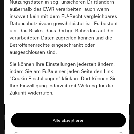
Nutzungsdaten
in sog. unsicheren
Drittländern
außerhalb des EWR verarbeiten, auch wenn
insoweit kein mit dem EU-Recht vergleichbares
Datenschutzniveau gewährleistet ist. Es besteht
u.a. das Risiko, dass dortige Behörden auf die
verarbeiteten
Daten zugreifen können und die
Betroffenenrechte eingeschränkt oder
ausgeschlossen sind.
Sie können Ihre Einstellungen jederzeit ändern,
indem Sie am Fuße einer jeden Seite den Link
"Cookie-Einstellungen" klicken. Dort können Sie
Ihre Einwilligung jederzeit mit Wirkung für die
Zukunft widerrufen.
Essenziell
Zur Mediadatenbank
Alle Cookies, die wir benötigen um Ihnen die
Seite anzeigen zu können.
Artikel vergleichen