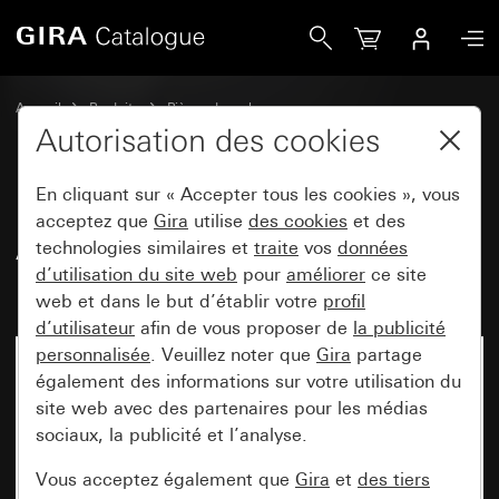
Gira Ancien - Bascule avec symbole Porte
Accueil
Produits
Pièces de rechange
Montage encastré protégé contre l'eau IP44 Gira TX_44
Autorisation des cookies
Commuter et pousser
En cliquant sur « Accepter tous les cookies », vous
acceptez que
Gira
utilise
des cookies
et des
Ancien - Bascule avec symbole
technologies similaires et
traite
vos
données
d’utilisation du site web
pour
améliorer
ce site
Porte
web et dans le but d’établir votre
profil
d’utilisateur
afin de vous proposer de
la publicité
personnalisée
. Veuillez noter que
Gira
partage
également des informations sur votre utilisation du
site web avec des partenaires pour les médias
sociaux, la publicité et l’analyse.
Vous acceptez également que
Gira
et
des tiers