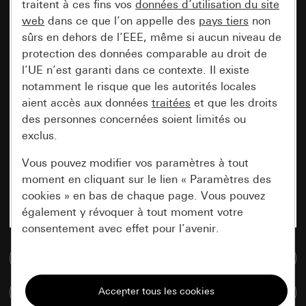
traitent à ces fins vos
données d’utilisation du site
web
dans ce que l’on appelle des
pays tiers
non
sûrs en dehors de l’EEE, même si aucun niveau de
protection des données comparable au droit de
l’UE n’est garanti dans ce contexte. Il existe
notamment le risque que les autorités locales
aient accès aux données
traitées
et que les droits
des personnes concernées soient limités ou
exclus.
Vous pouvez modifier vos paramètres à tout
moment en cliquant sur le lien « Paramètres des
cookies » en bas de chaque page. Vous pouvez
également y révoquer à tout moment votre
consentement avec effet pour l’avenir.
Accéder à la base de données de médias
Nécessaires
Tous les cookies dont nous avons besoin pour
Comparer des articles
pouvoir vous afficher le site.