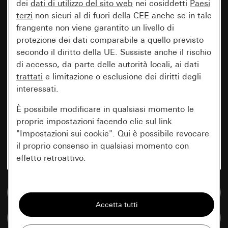
dei
dati di utilizzo del sito web
nei cosiddetti
Paesi
terzi
non sicuri al di fuori della CEE anche se in tale
frangente non viene garantito un livello di
protezione dei dati comparabile a quello previsto
secondo il diritto della UE. Sussiste anche il rischio
di accesso, da parte delle autorità locali, ai dati
trattati
e limitazione o esclusione dei diritti degli
interessati.
È possibile modificare in qualsiasi momento le
proprie impostazioni facendo clic sul link
"Impostazioni sui cookie". Qui è possibile revocare
il proprio consenso in qualsiasi momento con
effetto retroattivo.
Essenziali
Vai alla banca dati multimediale
Tutti i cookie necessari per poter mostrare la
pagina.
Confronta articoli