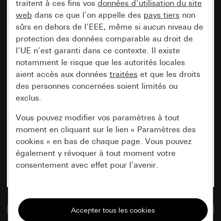
traitent à ces fins vos
données d’utilisation du site
web
dans ce que l’on appelle des
pays tiers
non
sûrs en dehors de l’EEE, même si aucun niveau de
protection des données comparable au droit de
l’UE n’est garanti dans ce contexte. Il existe
notamment le risque que les autorités locales
aient accès aux données
traitées
et que les droits
des personnes concernées soient limités ou
exclus.
Vous pouvez modifier vos paramètres à tout
moment en cliquant sur le lien « Paramètres des
cookies » en bas de chaque page. Vous pouvez
également y révoquer à tout moment votre
consentement avec effet pour l’avenir.
Nécessaires
Accéder à la base de données de médias
Tous les cookies dont nous avons besoin pour
pouvoir vous afficher le site.