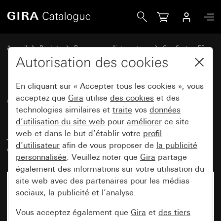
Gira Cache pour boîtier de jonction UAE/IAE (RNIS) etboîtie
Accueil
Produits
Programmes d'interrupteurs
Gira System 55
Technique de communication technique de réseau
Autorisation des cookies
En cliquant sur « Accepter tous les cookies », vous
Cache pour boîtier de jonction
acceptez que
Gira
utilise
des cookies
et des
technologies similaires et
traite
vos
données
UAE/IAE (RNIS) etboîtier de
d’utilisation du site web
pour
améliorer
ce site
jonction au réseau sans zone
web et dans le but d’établir votre
profil
d'inscription
d’utilisateur
afin de vous proposer de
la publicité
personnalisée
. Veuillez noter que
Gira
partage
également des informations sur votre utilisation du
site web avec des partenaires pour les médias
sociaux, la publicité et l’analyse.
Vous acceptez également que
Gira
et
des tiers