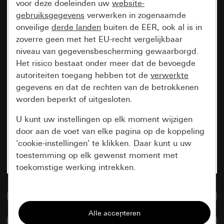
voor deze doeleinden uw
website-
gebruiksgegevens
verwerken in zogenaamde
onveilige
derde landen
buiten de EER, ook al is in
zoverre geen met het EU-recht vergelijkbaar
niveau van gegevensbescherming gewaarborgd.
Het risico bestaat onder meer dat de bevoegde
autoriteiten toegang hebben tot de
verwerkte
gegevens en dat de rechten van de betrokkenen
worden beperkt of uitgesloten.
U kunt uw instellingen op elk moment wijzigen
door aan de voet van elke pagina op de koppeling
'cookie-instellingen' te klikken. Daar kunt u uw
toestemming op elk gewenst moment met
toekomstige werking intrekken.
Essentieel
Naar de mediadatabase
Alle cookies die wij nodig hebben om de
Artikelen verglijken
pagina te kunnen weergeven.