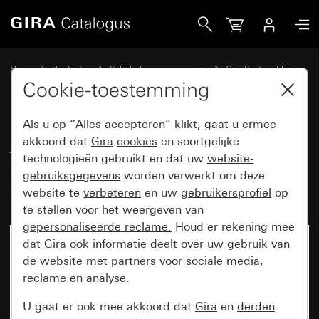
Gira Afdekking voor UAE/IAE (ISDN)- en netwerkaansluitdo
Home
Producten
Schakelaarprogramma’s
Gira System 55
Communicatietechniek netwerktechniek
Cookie-toestemming
Als u op “Alles accepteren” klikt, gaat u ermee
Afdekking voor UAE/IAE (ISDN)-
akkoord dat
Gira
cookies
en soortgelijke
technologieën gebruikt en dat uw
website-
en netwerkaansluitdoos zonder
gebruiksgegevens
worden verwerkt om deze
tekstkader
website te
verbeteren
en uw
gebruikersprofiel
op
te stellen voor het weergeven van
gepersonaliseerde reclame.
Houd er rekening mee
dat
Gira
ook informatie deelt over uw gebruik van
de website met partners voor sociale media,
reclame en analyse.
U gaat er ook mee akkoord dat
Gira
en
derden