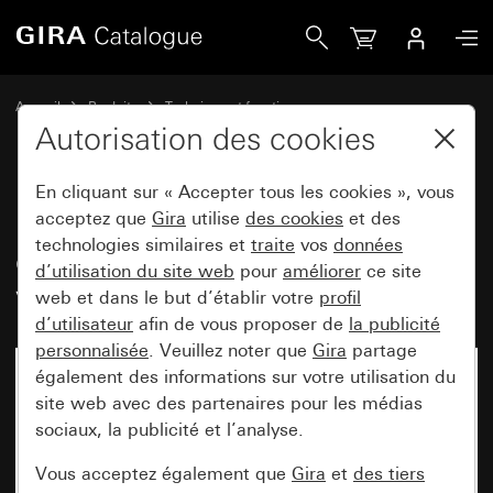
Gira Module prise (RNIS) UAE/IAE cat.3 1x, 1 x à 8-pôles Bo
Accueil
Produits
Technique et fonctions
Technique de communication Gira
Télécommunication
Autorisation des cookies
En cliquant sur « Accepter tous les cookies », vous
Module prise (RNIS) UAE/IAE
acceptez que
Gira
utilise
des cookies
et des
technologies similaires et
traite
vos
données
cat.3 1x, 1 x à 8-pôles Bornes à
d’utilisation du site web
pour
améliorer
ce site
vis
web et dans le but d’établir votre
profil
d’utilisateur
afin de vous proposer de
la publicité
personnalisée
. Veuillez noter que
Gira
partage
également des informations sur votre utilisation du
site web avec des partenaires pour les médias
sociaux, la publicité et l’analyse.
Vous acceptez également que
Gira
et
des tiers