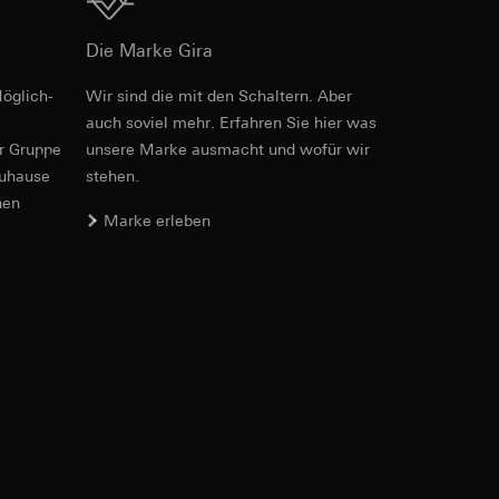
Download
Die Marke Gira
öglich­
Wir sind die mit den Schaltern. Aber
Art.-Nr. 017900
e unter
auch soviel mehr. Erfahren Sie hier was
er Gruppe
unsere Marke aus­macht und wofür wir
RFA
, 732 KB
zuhause
stehen.
nen
 Kopie zu erfragen
Marke erleben
 Kopie zu erfragen
Download
Art.-Nr. 017900
onen zur Schaltung
uf der Website, vom
IFC
, 14.54 KB
Referrer-URL sowie
site, vom Nutzer
hs auf der