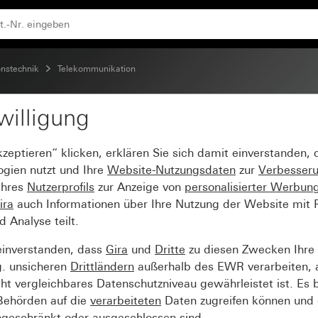
 x 8-polig Schraubklemmen
nstechnik
Telekommunikation
willigung
N)-Anschlussdose Cat.3 
kzeptieren“ klicken, erklären Sie sich damit einverstanden,
ogien nutzt und Ihre
Website-Nutzungsdaten
zur
Verbesser
Ihres
Nutzerprofils
zur Anzeige von
personalisierter Werbun
ira
auch Informationen über Ihre Nutzung der Website mit Pa
Analyse teilt.
einverstanden, dass
Gira
und
Dritte
zu diesen Zwecken Ihre
g. unsicheren
Drittländern
außerhalb des EWR verarbeiten, 
t vergleichbares Datenschutzniveau gewährleistet ist. Es b
 Behörden auf die
verarbeiteten
Daten zugreifen können und 
ngeschränkt oder ausgeschlossen sind.