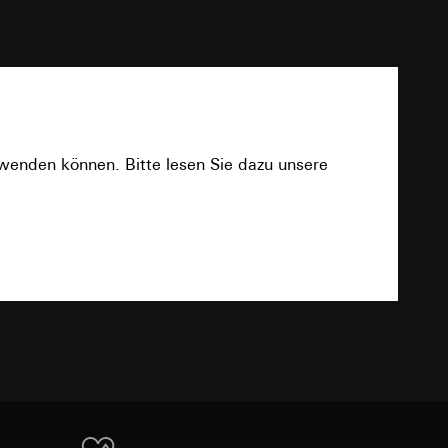
sung
sucht, Datum und
23 mm
andort
PDF
r, Endgerät
e unter
rwenden können. Bitte lesen Sie dazu unsere
Download
 Kopie zu erfragen
 Kopie zu erfragen
r Informationen und
TXT
erung
sung
sucht, Datum und
andort