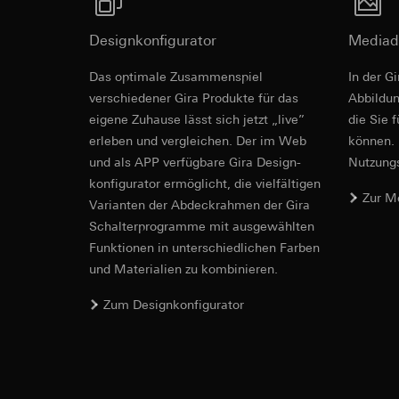
Empfänger:
interne
Rechtsgrundlage und
Drittlandübermittlu
Empfänger:
Einsatz des Dien
Designkonfigurator
Mediad
Lebensdauer des C
interne Abteilun
Folgeverarbeitun
Google Ireland L
Revit Datei 
Das optimale Zusammenspiel
In der G
Empfänger:
Informationen da
verschiedener Gira Produkte für das
Ab­bild­
interne Abteilun
https://business.
eigene Zuhause lässt sich jetzt „live”
Pinterest, Inc. (
die Sie 
Drittlandübermittlu
erleben und vergleichen. Der im Web
können. 
Drittlandübermittlu
Drittland: USA
und als APP verfügbare Gira Design­
Nutzungs­
Drittland: USA
Angemessenheits
konfigurator ermög­licht, die vielfältigen
Angemessenheits
bei
Gira Giersi
Zur M
Vari­an­ten der Abdeck­rahmen der Gira
bei
Gira Giersi
Lebensdauer des C
Schalter­programme mit ausge­wählten
Lebensdauer des C
Funkti­onen in unterschiedlichen Farben
Vimeo
und Materialien zu kombinieren.
LinkedIn Ins
IFC Datei fü
Datenverarbeitung
Datenverarbeitung
Zum Designkonfigurator
Kategorien person
bedarfsgerechter W
Privatkundenseit
Kategorien person
Nutzer getätig
Zeitstempel
Geschäftskunden
Rechtsgrundlage und
getätigte Mausb
Einsatz des Dien