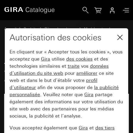
Gira Ancien - Bascule avec une grande zone d’inscription 
Accueil
Produits
Pièces de rechange
Modules et caches
Commuter et pousser
Autorisation des cookies
En cliquant sur « Accepter tous les cookies », vous
Ancien - Bascule avec une
acceptez que
Gira
utilise
des cookies
et des
technologies similaires et
traite
vos
données
grande zone d’inscription et un
d’utilisation du site web
pour
améliorer
ce site
grand symbole palpable Lumière
web et dans le but d’établir votre
profil
d’utilisateur
afin de vous proposer de
la publicité
personnalisée
. Veuillez noter que
Gira
partage
également des informations sur votre utilisation du
site web avec des partenaires pour les médias
sociaux, la publicité et l’analyse.
Vous acceptez également que
Gira
et
des tiers