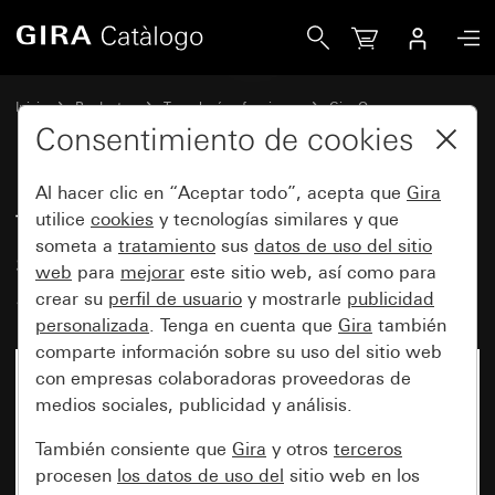
Gira Tecla basculante de 1 elemento sin imprimir con visor
Inicio
Productos
Tecnología y funciones
Gira One
Dispositivos de mando
Consentimiento de cookies
Al hacer clic en “Aceptar todo”, acepta que
Gira
Tecla basculante de 1 elemento
utilice
cookies
y tecnologías similares y que
someta a
tratamiento
sus
datos de uso del sitio
sin imprimir con visor de control
web
para
mejorar
este sitio web, así como para
System 55
crear su
perfil de usuario
y mostrarle
publicidad
personalizada
. Tenga en cuenta que
Gira
también
comparte información sobre su uso del sitio web
con empresas colaboradoras proveedoras de
medios sociales, publicidad y análisis.
También consiente que
Gira
y otros
terceros
procesen
los datos de uso del
sitio web en los