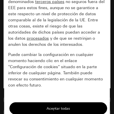
denominados
terceros países
no seguros fuera del
EEE para estos fines, aunque no se garantice a
este respecto un nivel de protección de datos
comparable al de la legislación de la UE. Entre
otras cosas, existe el riesgo de que las
autoridades de dichos países puedan acceder a
los datos
procesados
y de que se restrinjan o
anulen los derechos de los interesados.
Puede cambiar la configuración en cualquier
momento haciendo clic en el enlace
"Configuración de cookies" situado en la parte
inferior de cualquier página. También puede
revocar su consentimiento en cualquier momento
con efecto futuro.
Esenciales
Ir a la base de datos de medios
Todas las cookies que necesitamos para
Comparar artículos
poder mostrarle la página.