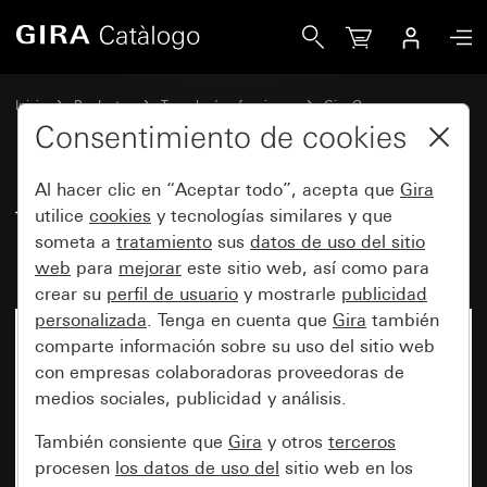
Gira Tecla basculante de 2 elementos no imprimida System
Inicio
Productos
Tecnología y funciones
Gira One
Dispositivos de mando
Consentimiento de cookies
Al hacer clic en “Aceptar todo”, acepta que
Gira
Tecla basculante de 2 elementos
utilice
cookies
y tecnologías similares y que
someta a
tratamiento
sus
datos de uso del sitio
no imprimida System 55
web
para
mejorar
este sitio web, así como para
crear su
perfil de usuario
y mostrarle
publicidad
personalizada
. Tenga en cuenta que
Gira
también
comparte información sobre su uso del sitio web
con empresas colaboradoras proveedoras de
medios sociales, publicidad y análisis.
También consiente que
Gira
y otros
terceros
procesen
los datos de uso del
sitio web en los