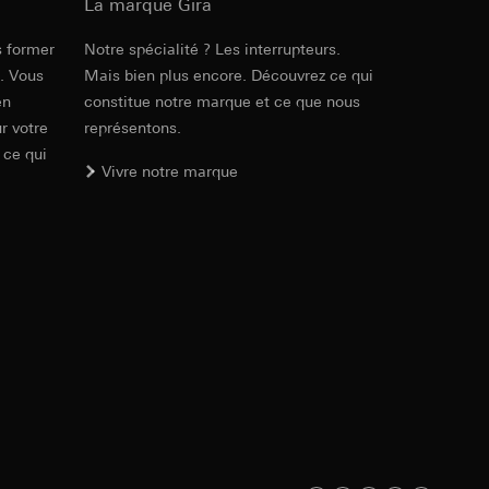
ur le site web
La marque Gira
 adresse IP, URL de
s former
Notre spécialité ? Les interrupteurs.
Réf. 5369 ..

e. Vous
Mais bien plus encore. Découvrez ce qui
5370 ..

5371 ..

en
constitue notre marque et ce que nous
int a du RGPD
int a du RGPD
5372 ..

r votre
représentons.
5386 ..

 ce qui
5387 ..

Vivre notre marque
5388 ..

5389 ..
 à demander au
l à des pays tiers.
a du RGPD
tiers par LinkedIn,
PDF
, 3.01 MB
al/privacy-policy
Téléchargement
ermique de pages
ous voyons où ils
 succès des
sur des sites web,
s-formes
, site web visité,