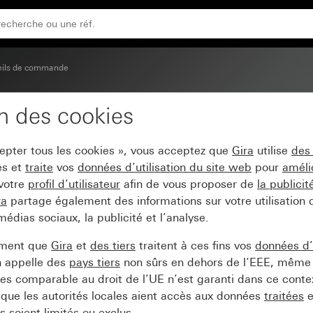
eils de commande
on des cookies
ression System 55
cepter tous les cookies », vous acceptez que
Gira
utilise
des
es et
traite
vos
données d’utilisation du site web
pour
améli
 votre
profil d’utilisateur
afin de vous proposer de
la publici
ra
partage également des informations sur votre utilisation
médias sociaux, la publicité et l’analyse.
ement que
Gira
et
des tiers
traitent à ces fins vos
données d’u
n appelle des
pays tiers
non sûrs en dehors de l’EEE, même 
s comparable au droit de l’UE n’est garanti dans ce context
que les autorités locales aient accès aux données
traitées
e
 soient limités ou exclus.