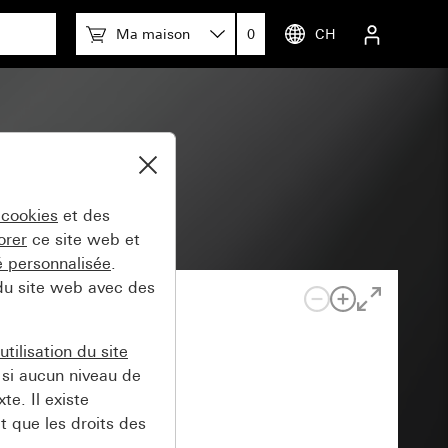
Ma maison
0
CH
 cookies
et des
orer
ce site web et
té personnalisée
.
 du site web avec des
tilisation du site
si aucun niveau de
e. Il existe
t que les droits des