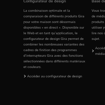
Configurateur de design
souris effectués 
Base d
Catégories de donn
concerné, adress
référence et horod
Bascules alt
La combinaison optimale et la
Vous tro
Base juridique et, l
Base juridique et, l
comparaison de différents produits Gira
de média
Utilisation du se
Utilisation du se
pour votre maison sont désormais
produits
mode d'emploi.
Traitement ultér
Traitement ultér
disponibles « en direct ». Disponible sur
utiliser 
Destinataire:
Vimeo
Destinataire:
le Web et en tant qu’application, le
lire nos 
Transfert vers un pa
Services interne
configurateur de design Gira permet de
sujet.
Pays tiers : USA
LinkedIn Irelan
combiner les nombreuses variantes des
Décision d’adéqu
Accéd
Transfert vers un pa
cadres de finition des programmes
contact du point
En ce qui concerne 
média
d’interrupteurs Gira avec des fonctions
nous vous renvoyons
Durée de vie du coo
sélectionnées dans différents matériaux
Durée de vie du coo
et couleurs.
Hotjar
Google Ads (
Accéder au configurateur de design
Finalités du traite
sélectionnées. Cela
Finalités du traite
cliquent, comment il
campagnes. Google A
des plates-formes d
Catégories de donn
numériques, et pour
Base juridique et, l
Catégories de donn
Utilisation du se