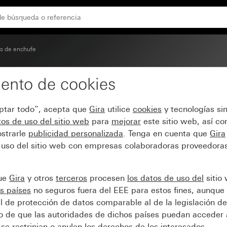
ible y protección ampliada contra contacto accidental (Sa
s de enchufe
ento de cookies
UKO de 16 A 250 V~ co
eptar todo”, acepta que
Gira
utilice
cookies
y tecnologías si
contra contacto accident
os de uso del sitio web
para
mejorar
este sitio web, así c
strarle
publicidad personalizada
. Tenga en cuenta que
Gira
 uso del sitio web con empresas colaboradoras proveedoras
que
Gira
y otros
terceros
procesen
los datos de uso del
sitio
s países
no seguros fuera del EEE para estos fines, aunque 
l de protección de datos comparable al de la legislación de
sgo de que las autoridades de dichos países puedan acceder 
se restrinjan o anulen los derechos de los interesados.