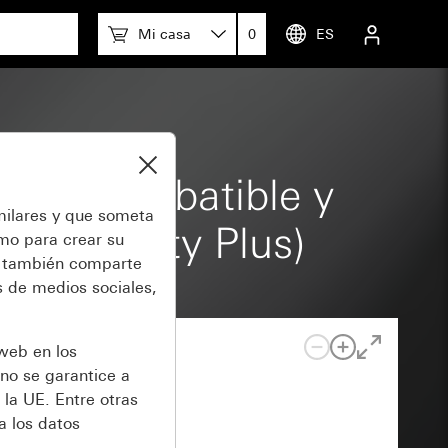
fety Plus)
Mi casa
0
ES
n tapa abatible y
milares y que someta
al (Safety Plus)
omo para crear su
también comparte
 de medios sociales,
 web en los
no se garantice a
 la UE. Entre otras
a los datos