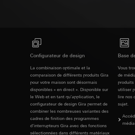
Anneau de support en acier robuste résistant à 
campagnes
Traitement ultér
Destinataire:
Servi
Catégories de donn
Base thermoplastique incassable.
Transfert vers un pa
date et heure de la 
Destinataire:
géographique
Durée de vie du coo
Services interne
Base juridique et, l
Google Ireland L
Utilisation du se
Indications
Pour obtenir des
https://business.
Traitement ultér
Transfert vers un pa
Destinataire:
Configurateur de design
Base d
Contrôlé selon T.N.O. avec pression de compr
Pays tiers : USA
Services interne
l'étrier de mise à la terre
Décision d’adéqu
Pinterest, Inc. (
SCHUKO sock
La combinaison optimale et la
Vous tro
contact du point
Protection renforcée contre les contacts accide
Transfert vers un pa
comparaison de différents produits Gira
de média
DIN VDE 0620-1.
Durée de vie du coo
Pays tiers : USA
pour votre maison sont désormais
produits
EC Declaration of
Décision d’adéqu
disponibles « en direct ». Disponible sur
utiliser 
Vimeo
contact du point
le Web et en tant qu’application, le
lire nos 
Durée de vie du coo
Finalités du traite
configurateur de design Gira permet de
sujet.
Catégories de donn
combiner les nombreuses variantes des
Balise Linke
Accéd
Site clients pri
cadres de finition des programmes
souris effectués 
média
d’interrupteurs Gira avec des fonctions
Finalités du traite
Site clients pro
pour la diffusion d
sélectionnées dans différents matériaux