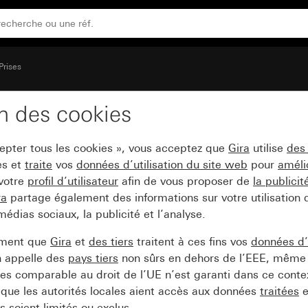
nforcée contr les contacts accidentels (Safety Plus)
Prises
on des cookies
0 V~ avec clapet et pr
cepter tous les cookies », vous acceptez que
Gira
utilise
des
cidentels (Safety Plus)
es et
traite
vos
données d’utilisation du site web
pour
améli
 votre
profil d’utilisateur
afin de vous proposer de
la publici
ra
partage également des informations sur votre utilisation
médias sociaux, la publicité et l’analyse.
ement que
Gira
et
des tiers
traitent à ces fins vos
données d’u
n appelle des
pays tiers
non sûrs en dehors de l’EEE, même 
s comparable au droit de l’UE n’est garanti dans ce context
que les autorités locales aient accès aux données
traitées
e
 soient limités ou exclus.