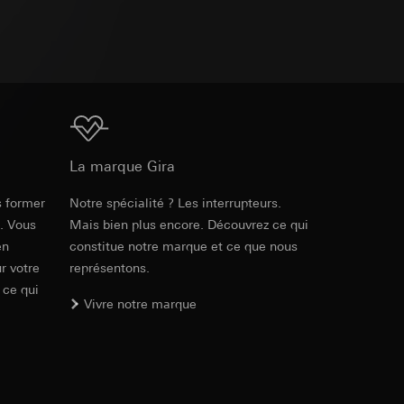
int a du RGPD
 des tâches
, site web visité,
ic, localisation
lles, consultez
int a du RGPD
Téléchargement
La marque Gira
 à demander au
s former
Notre spécialité ? Les interrupteurs.
Réf. 4099 02

a du RGPD
e. Vous
Mais bien plus encore. Découvrez ce qui
4099 03

4099 04

en
constitue notre marque et ce que nous
 à demander au
4099 05

r votre
représentons.
a du RGPD
4099 06

 ce qui
4170 005

Vivre notre marque
4170 01

4170 015

e web, mouvements de
4170 03

4170 26

 ces informations
 mouvements de
4170 27
