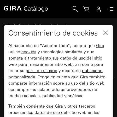
Gira Base de enchufe SCHUKO de 16 A y 250 V~ (IP20) TX
Inicio
Productos
Gamas de interruptores
Protegido del agua de Gira
Consentimiento de cookies
Protección contra el agua, empotrable, IP44 Gira TX_44
Al hacer clic en “Aceptar todo”, acepta que
Gira
utilice
cookies
y tecnologías similares y que
Base de enchufe SCHUKO de
someta a
tratamiento
sus
datos de uso del sitio
web
para
mejorar
este sitio web, así como para
16 A y 250 V~ (IP20) TX_44
crear su
perfil de usuario
y mostrarle
publicidad
personalizada
. Tenga en cuenta que
Gira
también
comparte información sobre su uso del sitio web
con empresas colaboradoras proveedoras de
medios sociales, publicidad y análisis.
También consiente que
Gira
y otros
terceros
procesen
los datos de uso del
sitio web en los