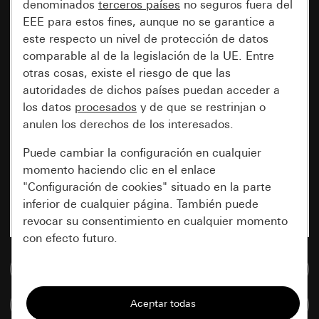
denominados
terceros países
no seguros fuera del
EEE para estos fines, aunque no se garantice a
este respecto un nivel de protección de datos
comparable al de la legislación de la UE. Entre
otras cosas, existe el riesgo de que las
autoridades de dichos países puedan acceder a
los datos
procesados
y de que se restrinjan o
anulen los derechos de los interesados.
Puede cambiar la configuración en cualquier
momento haciendo clic en el enlace
"Configuración de cookies" situado en la parte
inferior de cualquier página. También puede
revocar su consentimiento en cualquier momento
con efecto futuro.
Ir a la base de datos de medios
Esenciales
Todas las cookies que necesitamos para
Comparar artículos
poder mostrarle la página.