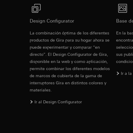
Base jurídica e int
Pinterest Ta
Google Tag 
Enlace a las referencias antiguas/nuevas de la 
Uso del servicio
Fines del tratamien
de interruptores
Fines del tratamien
datos y privacid
Design Configurator
Categorías de dato
Base d
Categorías de dato
Más
Artículo 6, apart
de la visita, inform
Base jurídica e int
Intereses legíti
Rocker switc
La combinación óptima de los diferentes
En la ba
Base jurídica e int
Uso del servicio
Receptor:
Departam
productos de Gira para su hogar ahora se
Uso del servicio
encontra
datos y privacid
funciones
datos y privacid
puede experimentar y comparar “en
Tratamiento poste
seleccio
EC Declaration of
Transferencia a ter
Tratamiento poste
directo”. El Design Configurator de Gira,
sus publ
Receptor:
Duración de la cook
disponible en la web y como aplicación,
condicio
Receptor:
Departamentos in
permite combinar los diferentes modelos
Departamentos in
Google Ireland L
Ir a l
Pinterest, Inc. (
de marcos de cubierta de la gama de
Para obtener inf
https://business.
interruptores Gira en distintos colores y
Transferencia a ter
materiales.
Tercer país: EE.
Transferencia a ter
Decisión de adec
Tercer país: EE.
Ir al Design Configurator
solicitar una co
Decisión de adec
1, letra a) del R
solicitar una co
1, letra a) del R
Duración de la cook
Duración de la cook
LinkedIn Ins