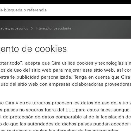
terruptor de conmutación de 2 elementos
bles, accesorios
Interruptor basculante
ento de cookies
uptor basculante 10 AX 
eptar todo”, acepta que
Gira
utilice
cookies
y tecnologías si
2 elementos
os de uso del sitio web
para
mejorar
este sitio web, así c
strarle
publicidad personalizada
. Tenga en cuenta que
Gira
 uso del sitio web con empresas colaboradoras proveedoras
que
Gira
y otros
terceros
procesen
los datos de uso del
sitio
s países
no seguros fuera del EEE para estos fines, aunque 
l de protección de datos comparable al de la legislación de
sgo de que las autoridades de dichos países puedan acceder 
se restrinjan o anulen los derechos de los interesados.