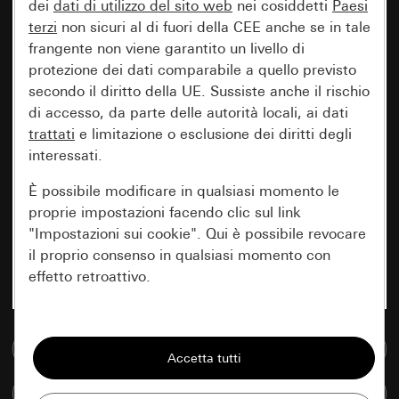
dei
dati di utilizzo del sito web
nei cosiddetti
Paesi
terzi
non sicuri al di fuori della CEE anche se in tale
frangente non viene garantito un livello di
protezione dei dati comparabile a quello previsto
secondo il diritto della UE. Sussiste anche il rischio
di accesso, da parte delle autorità locali, ai dati
trattati
e limitazione o esclusione dei diritti degli
interessati.
È possibile modificare in qualsiasi momento le
proprie impostazioni facendo clic sul link
"Impostazioni sui cookie". Qui è possibile revocare
il proprio consenso in qualsiasi momento con
effetto retroattivo.
Essenziali
Vai alla banca dati multimediale
Tutti i cookie necessari per poter mostrare la
pagina.
Confronta articoli