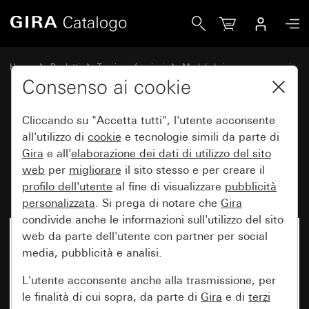
Gira Modulo interruttore a bilanciere 10 AX 250 V~ Deviato
Home
Prodotti
Tecnica e funzioni
Moduli da incasso, accessori
Interruttore a bilanciere
Consenso ai cookie
Cliccando su "Accetta tutti", l'utente acconsente
Modulo interruttore a bilanciere
all'utilizzo di
cookie
e tecnologie simili da parte di
Gira
e all'
elaborazione dei
dati di utilizzo del sito
10 AX 250 V~ Deviatore 2
web
per
migliorare
il sito stesso e per creare il
moduli
profilo dell'utente
al fine di visualizzare
pubblicità
personalizzata
. Si prega di notare che
Gira
condivide anche le informazioni sull'utilizzo del sito
web da parte dell'utente con partner per social
media, pubblicità e analisi.
L'utente acconsente anche alla trasmissione, per
le finalità di cui sopra, da parte di
Gira
e di
terzi