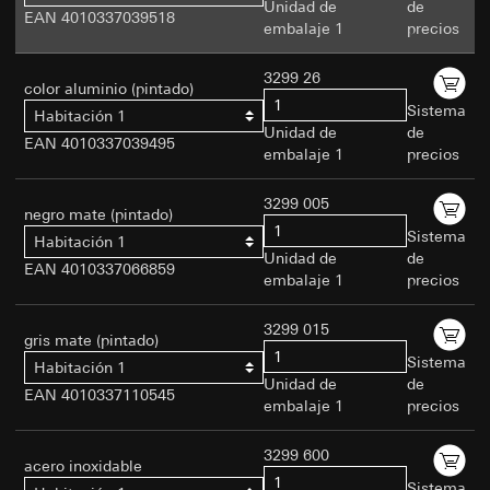
(anonimizada)
Base jurídica e intereses legítimos perseguidos,
Unidad de
de
EAN 4010337039518
Uso del servicio: Artículo 25, apartado 1, pág.
si procede:
Base jurídica e intereses legítimos perseguidos,
embalaje 1
precios
1 TDDDG (Ley Alemana de regulación de la
si procede:
Artículo 6, apartado 1, letra f) del RGPD
protección de datos y privacidad en
Uso del servicio: Artículo 25, apartado 1, pág.
Intereses legítimos perseguidos: Véanse los
3299 26
telecomunicaciones y medios)
color aluminio (pintado)
1 TDDDG (Ley Alemana de regulación de la
fines del tratamiento de datos
Tratamiento posterior de los datos personales:
Sistema
Habitación 1
protección de datos y privacidad en
Receptor:
Artículo 6, apartado 1, letra a) del RGPD
Departamentos internos, en la medida
Unidad de
de
telecomunicaciones y medios)
EAN 4010337039495
en que el acceso sea necesario para el ejercicio
embalaje 1
precios
Receptor:
Departamentos internos, en la medida
Tratamiento posterior de los datos personales:
de sus funciones
en que el acceso sea necesario para el ejercicio
Artículo 6, apartado 1, letra a) del RGPD
Transferencia a terceros países:
Ninguno
3299 005
de sus funciones
negro mate (pintado)
Receptor:
Duración de la cookie:
Transferencia a terceros países:
Ninguno
Sistema
Habitación 1
Departamentos internos, en la medida en que
Almacenamiento de los datos mientras dure
Duración de la cookie:
Unidad de
de
el acceso sea necesario para el ejercicio de
EAN 4010337066859
la sesión hasta que se cierre el navegador
embalaje 1
precios
12 meses
sus funciones
Momento de almacenamiento: Al cargar la
Momento de almacenamiento: Tras el
Google Ireland Ltd, Google LLC (EE. UU.)
página
consentimiento
3299 015
Para obtener información sobre cómo Google
gris mate (pintado)
procesa sus datos personales, visite
Sistema
home-assistent-remember-token
Habitación 1
Google reCAPTCHA
https://business.safety.google/privacy
Unidad de
de
EAN 4010337110545
Fines del tratamiento de datos:
Sirve para
embalaje 1
precios
Fines del tratamiento de datos:
Verificación de
Transferencia a terceros países:
mantener el estado de la configuración del
si la entrada de datos en los sitios web la realiza
Tercer país: EE. UU.
Home Assistant en el ámbito de la utilización del
3299 600
un humano o un programa automatizado
acero inoxidable
Decisión de adecuación/garantías/exención
Gira Home Assistant.
Categorías de datos personales:
pertinente: Cláusulas contractuales estándar,
Sistema