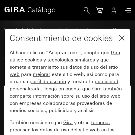
Gira Tecla basculante con campo de rotulación
Inicio
Productos
Gamas de interruptores
Gira System 55
Conmutación y pulsación
Consentimiento de cookies
Al hacer clic en “Aceptar todo”, acepta que
Gira
Tecla basculante con campo de
utilice
cookies
y tecnologías similares y que
someta a
tratamiento
sus
datos de uso del sitio
rotulación
web
para
mejorar
este sitio web, así como para
crear su
perfil de usuario
y mostrarle
publicidad
personalizada
. Tenga en cuenta que
Gira
también
comparte información sobre su uso del sitio web
con empresas colaboradoras proveedoras de
medios sociales, publicidad y análisis.
También consiente que
Gira
y otros
terceros
procesen
los datos de uso del
sitio web en los