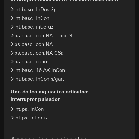
usuario, ID de enlace (opcional), ID de objeto,
Departamentos internos, en la medida en que
(anonimizada)
información opcional dependiente del objeto,
el acceso sea necesario para el ejercicio de
Base jurídica e intereses legítimos perseguidos,
int.basc. InDes 2p
parámetros individuales de transferencia,
sus funciones
si procede:
Artículo 6, apartado 1, letra b) del
int.basc. InCon
coordenadas geográficas o, alternativamente,
Google Ireland Ltd, Google LLC (EE. UU.)
RGPD
coordenadas geográficas basadas en la IP (para
int.basc. int.cruz
Para obtener información sobre cómo Google
Receptor:
formularios con entrada de direcciones) a través
procesa sus datos personales, visite
Departamentos internos, en la medida en que
ps.basc. con.NA + bor.N
de Locr GmbH (registro de direcciones postales
https://business.safety.google/privacy
el acceso sea necesario para el ejercicio de
ps.basc. con.NA
sin nombre y apellidos) con ubicación del
sus funciones
Transferencia a terceros países:
servidor en Alemania
ps.basc. con.NA CSa
ISE Individuelle Software und Elektronik
Tercer país: EE. UU.
Base jurídica e intereses legítimos perseguidos,
GmbH
ps.basc. conm.
Decisión de adecuación/garantías/exención
si procede:
pertinente: Cláusulas contractuales estándar,
Transferencia a terceros países:
Ninguno
int.basc. 16 AX InCon
Uso del servicio: Artículo 25, apartado 1, pág.
se puede solicitar una copia al contacto
Duración de la cookie:
1 TDDDG (Ley Alemana de regulación de la
Duración de la sesión
int.basc. InCon s/gar.
especificado en el punto 1, consentimiento
protección de datos y privacidad en
según el artículo 49, apartado 1, letra a) del
telecomunicaciones y medios)
supported_browser
Uno de los siguientes artículos:
RGPD
Tratamiento posterior de los datos personales:
Interruptor pulsador
Fines del tratamiento de datos:
Optimización del
Artículo 6, apartado 1, letra a) del RGPD
Duración de la cookie:
12 meses
sitio web para diferentes tipos de navegadores
int.ps. InCon
Receptor:
Categorías de datos personales:
Dirección IP,
Google Analytics
int.ps. int.cruz
Departamentos internos, en la medida en que
duración de la sesión, navegador utilizado,
el acceso sea necesario para el ejercicio de
terminal
Fines del tratamiento de datos:
Análisis del uso
sus funciones
del sitio web. Entre otros, Google Analytics
Base jurídica e intereses legítimos perseguidos,
SC Networks GmbH