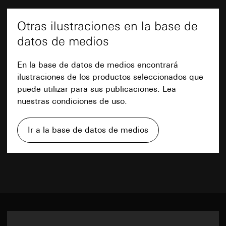
procesa sus datos personales, visite
Transferencia a terceros países:
Ninguno
Receptor:
https://business.safety.google/privacy
Duración de la cookie:
2 horas
Otras ilustraciones en la base de
Departamentos internos, en la medida en que
Transferencia a terceros países:
Otros enlaces
el acceso sea necesario para el ejercicio de
datos de medios
Tercer país: EE. UU.
GIRA_zg
sus funciones
Decisión de adecuación/garantías/exención
Meta Platforms Ireland Ltd., Meta Platforms,
Enlace a las referencias antiguas/nuevas de la
Fines del tratamiento de datos:
Transmisión de
pertinente: Cláusulas contractuales estándar,
En la base de datos de medios encontrará
Inc. (EE. UU.)
la función de registro para mostrar información y
herramienta de resumen de interruptores
se puede solicitar una copia al contacto
ilustraciones de los productos seleccionados que
servicios relevantes
Transferencia a terceros países:
Más
especificado en el punto 1, consentimiento
puede utilizar para sus publicaciones. Lea
Categorías de datos personales:
Dirección IP
según el artículo 49, apartado 1, letra a) del
Tercer país: EE. UU.
(anonimizada), clasificación del grupo objetivo
nuestras condiciones de uso.
RGPD
Decisión de adecuación/garantías/exención
(contratista/usuario final, comercio
pertinente: Cláusulas contractuales estándar,
Duración de la cookie:
14 meses
Hoja de datos
especializado, planificador, mayorista,
se puede solicitar una copia al contacto
Ir a la base de datos de medios
arquitecto)
especificado en el punto 1, consentimiento
Google Tag Manager
Base jurídica e intereses legítimos perseguidos,
según el artículo 49, apartado 1, letra a) del
si procede:
RGPD
Fines del tratamiento de datos:
Administración
PDF
Uso del servicio: Artículo 25, apartado 1, pág.
de las etiquetas del sitio web a través de una
Duración de la cookie:
90 días
1 TDDDG (Ley Alemana de regulación de la
interfaz
protección de datos y privacidad en
Categorías de datos personales:
Dirección IP
Pinterest Tag
telecomunicaciones y medios)
Descarga
(anonimizada)
Artículo 6, apartado 1, letra f) del RGPD
Fines del tratamiento de datos:
Análisis del uso
Base jurídica e intereses legítimos perseguidos,
Intereses legítimos perseguidos: Véanse los
del sitio web, medición del éxito de las
si procede: