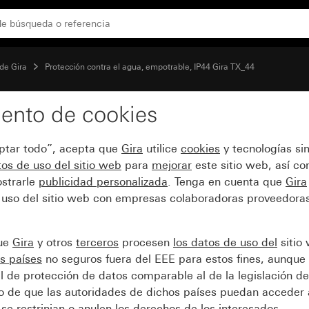
de Gira
Protección contra el agua, empotrable, IP44 Gira TX_44
ento de cookies
visor de control
eptar todo”, acepta que
Gira
utilice
cookies
y tecnologías si
os de uso del sitio web
para
mejorar
este sitio web, así c
strarle
publicidad personalizada
. Tenga en cuenta que
Gira
 uso del sitio web con empresas colaboradoras proveedoras
que
Gira
y otros
terceros
procesen
los datos de uso del
sitio
s países
no seguros fuera del EEE para estos fines, aunque 
l de protección de datos comparable al de la legislación de
sgo de que las autoridades de dichos países puedan acceder 
se restrinjan o anulen los derechos de los interesados.