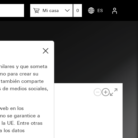
Mi casa
0
ES
milares y que someta
omo para crear su
también comparte
 de medios sociales,
 web en los
no se garantice a
 la UE. Entre otras
a los datos