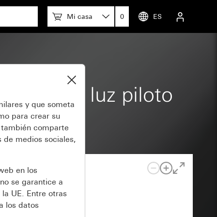
Mi casa
0
ES
ente con luz piloto
milares y que someta
omo para crear su
también comparte
 de medios sociales,
 web en los
no se garantice a
 la UE. Entre otras
a los datos