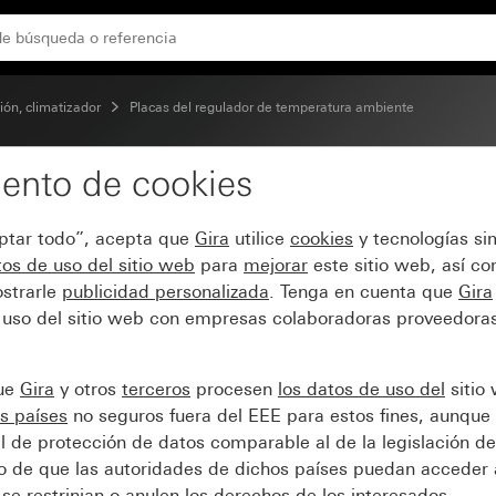
luz piloto System 55
ión, climatizador
Placas del regulador de temperatura ambiente
ento de cookies
dor de temperatura ambi
eptar todo”, acepta que
Gira
utilice
cookies
y tecnologías si
os de uso del sitio web
para
mejorar
este sitio web, así c
strarle
publicidad personalizada
. Tenga en cuenta que
Gira
 uso del sitio web con empresas colaboradoras proveedoras
que
Gira
y otros
terceros
procesen
los datos de uso del
sitio
s países
no seguros fuera del EEE para estos fines, aunque 
l de protección de datos comparable al de la legislación de
sgo de que las autoridades de dichos países puedan acceder 
se restrinjan o anulen los derechos de los interesados.