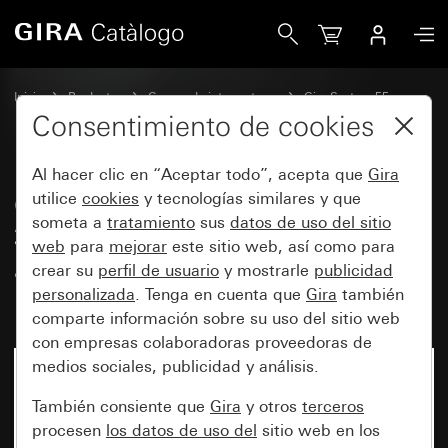
Gira Cubierta con salida oblicua de 30° y campo de rotulaci
Inicio
Productos
Gamas de interruptores
Gira System 55
Tecnología de la comunicación y tecnología de redes
Consentimiento de cookies
Al hacer clic en “Aceptar todo”, acepta que
Gira
Cubierta con salida oblicua de
utilice
cookies
y tecnologías similares y que
someta a
tratamiento
sus
datos de uso del sitio
30° y campo de rotulación para
web
para
mejorar
este sitio web, así como para
anillo de fijación conector
crear su
perfil de usuario
y mostrarle
publicidad
modular de 2 elementos
personalizada
. Tenga en cuenta que
Gira
también
comparte información sobre su uso del sitio web
con empresas colaboradoras proveedoras de
medios sociales, publicidad y análisis.
También consiente que
Gira
y otros
terceros
procesen
los datos de uso del
sitio web en los