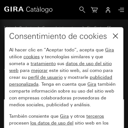
Gira Radio RDS empotrada con un altavoz Módulo de superf
Inicio
Productos
Gamas de interruptores
Gira System 55
Sistemas de audio
Consentimiento de cookies
Al hacer clic en “Aceptar todo”, acepta que
Gira
Radio RDS empotrada con un
utilice
cookies
y tecnologías similares y que
someta a
tratamiento
sus
datos de uso del sitio
altavoz Módulo de superficie de
web
para
mejorar
este sitio web, así como para
mando con aspecto de cristal
crear su
perfil de usuario
y mostrarle
publicidad
negro
personalizada
. Tenga en cuenta que
Gira
también
comparte información sobre su uso del sitio web
con empresas colaboradoras proveedoras de
medios sociales, publicidad y análisis.
También consiente que
Gira
y otros
terceros
procesen
los datos de uso del
sitio web en los