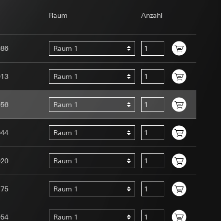
om Betreiber
Raum
Anzahl
986
Raum 1
013
Raum 1
056
Raum 1
e unter
Menschen oder
uration im Rahmen
044
Raum 1
t ein
uf der Website, vom
 eingeben)
 Kopie zu erfragen
020
Raum 1
site, vom Nutzer
hs auf der
175
Raum 1
n Gira Marketing-
054
Raum 1