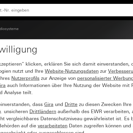
fsatz in Schwarzglasoptik
diosysteme
willigung
 mit einem Lautspreche
kzeptieren“ klicken, erklären Sie sich damit einverstanden,
ogien nutzt und Ihre
Website-Nutzungsdaten
zur
Verbesser
Ihres
Nutzerprofils
zur Anzeige von
personalisierter Werbun
ira
auch Informationen über Ihre Nutzung der Website mit Pa
Analyse teilt.
einverstanden, dass
Gira
und
Dritte
zu diesen Zwecken Ihre
g. unsicheren
Drittländern
außerhalb des EWR verarbeiten, 
t vergleichbares Datenschutzniveau gewährleistet ist. Es b
 Behörden auf die
verarbeiteten
Daten zugreifen können und 
ngeschränkt oder ausgeschlossen sind.