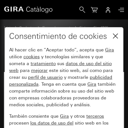
Gira Módulo de conexión Gira G1 PoE
Inicio
Productos
Piezas de repuesto
Sistema Gira KNX
Gira G1
Consentimiento de cookies
Al hacer clic en “Aceptar todo”, acepta que
Gira
Módulo de conexión Gira G1 PoE
utilice
cookies
y tecnologías similares y que
someta a
tratamiento
sus
datos de uso del sitio
web
para
mejorar
este sitio web, así como para
crear su
perfil de usuario
y mostrarle
publicidad
personalizada
. Tenga en cuenta que
Gira
también
comparte información sobre su uso del sitio web
con empresas colaboradoras proveedoras de
medios sociales, publicidad y análisis.
También consiente que
Gira
y otros
terceros
procesen
los datos de uso del
sitio web en los