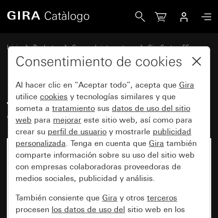
Gira Juego de tecla basculante de 3 elementos System 55
Inicio
Productos
Gamas de interruptores
Gira System 55
Juegos de teclas basculantes para sistemas de bus
Consentimiento de cookies
Al hacer clic en “Aceptar todo”, acepta que
Gira
Juego de tecla basculante de 3
utilice
cookies
y tecnologías similares y que
someta a
tratamiento
sus
datos de uso del sitio
elementos System 55
web
para
mejorar
este sitio web, así como para
crear su
perfil de usuario
y mostrarle
publicidad
personalizada
. Tenga en cuenta que
Gira
también
comparte información sobre su uso del sitio web
con empresas colaboradoras proveedoras de
medios sociales, publicidad y análisis.
También consiente que
Gira
y otros
terceros
procesen
los datos de uso del
sitio web en los