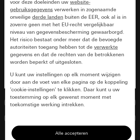
voor deze doeleinden uw
website-
gebruiksgegevens
verwerken in zogenaamde
onveilige
derde landen
buiten de EER, ook al is in
zoverre geen met het EU-recht vergelijkbaar
niveau van gegevensbescherming gewaarborgd.
Het risico bestaat onder meer dat de bevoegde
autoriteiten toegang hebben tot de
verwerkte
gegevens en dat de rechten van de betrokkenen
worden beperkt of uitgesloten.
U kunt uw instellingen op elk moment wijzigen
door aan de voet van elke pagina op de koppeling
'cookie-instellingen' te klikken. Daar kunt u uw
toestemming op elk gewenst moment met
Naar de mediadatabase
toekomstige werking intrekken.
Artikelen verglijken
Essentieel
Alle cookies die wij nodig hebben om de
pagina te kunnen weergeven.