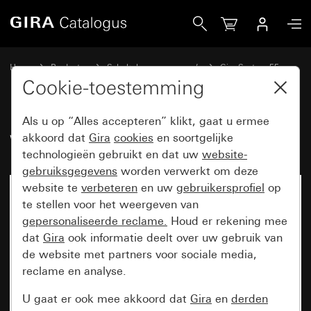
Gira Wippenset 3-voudig System 55
Home
Producten
Schakelaarprogramma’s
Gira System 55
Wippensets voor bussystemen
Cookie-toestemming
Als u op “Alles accepteren” klikt, gaat u ermee
Wippenset 3-voudig System 55
akkoord dat
Gira
cookies
en soortgelijke
technologieën gebruikt en dat uw
website-
gebruiksgegevens
worden verwerkt om deze
website te
verbeteren
en uw
gebruikersprofiel
op
te stellen voor het weergeven van
gepersonaliseerde reclame.
Houd er rekening mee
dat
Gira
ook informatie deelt over uw gebruik van
de website met partners voor sociale media,
reclame en analyse.
U gaat er ook mee akkoord dat
Gira
en
derden