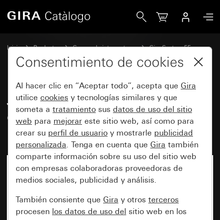
Gira Juego de tecla basculante de 2 elementos Plus con c
Inicio
Productos
Gamas de interruptores
Gira System 55
Juegos de teclas basculantes para sistemas de bus
Consentimiento de cookies
Al hacer clic en “Aceptar todo”, acepta que
Gira
Juego de tecla basculante de 2
utilice
cookies
y tecnologías similares y que
someta a
tratamiento
sus
datos de uso del sitio
elementos Plus con campo de
web
para
mejorar
este sitio web, así como para
rotulación System 55
crear su
perfil de usuario
y mostrarle
publicidad
personalizada
. Tenga en cuenta que
Gira
también
comparte información sobre su uso del sitio web
con empresas colaboradoras proveedoras de
medios sociales, publicidad y análisis.
También consiente que
Gira
y otros
terceros
procesen
los datos de uso del
sitio web en los