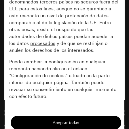
denominados
terceros países
no seguros fuera del
EEE para estos fines, aunque no se garantice a
este respecto un nivel de protección de datos
comparable al de la legislación de la UE. Entre
otras cosas, existe el riesgo de que las
autoridades de dichos países puedan acceder a
los datos
procesados
y de que se restrinjan o
anulen los derechos de los interesados.
Puede cambiar la configuración en cualquier
momento haciendo clic en el enlace
"Configuración de cookies" situado en la parte
inferior de cualquier página. También puede
revocar su consentimiento en cualquier momento
con efecto futuro.
Esenciales
Ir a la base de datos de medios
Todas las cookies que necesitamos para
Comparar artículos
poder mostrarle la página.