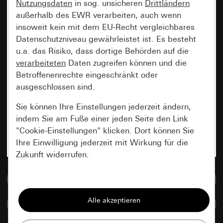
Nutzungsdaten
in sog. unsicheren
Drittländern
außerhalb des EWR verarbeiten, auch wenn
insoweit kein mit dem EU-Recht vergleichbares
Datenschutzniveau gewährleistet ist. Es besteht
u.a. das Risiko, dass dortige Behörden auf die
verarbeiteten
Daten zugreifen können und die
Betroffenenrechte eingeschränkt oder
ausgeschlossen sind.
Sie können Ihre Einstellungen jederzeit ändern,
indem Sie am Fuße einer jeden Seite den Link
"Cookie-Einstellungen" klicken. Dort können Sie
Ihre Einwilligung jederzeit mit Wirkung für die
Zukunft widerrufen.
Zur Mediadatenbank
Essenziell
Alle Cookies, die wir benötigen um Ihnen die
Artikel vergleichen
Seite anzeigen zu können.