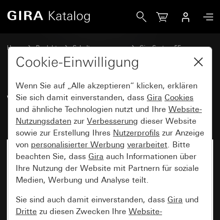
Gira Wippenset 2fach Plus mit Beschriftungsfeld System 5
Home
Produkte
Schalterprogramme
Gira System 55
Wippensets für Bussysteme
Cookie-Einwilligung
Wenn Sie auf „Alle akzeptieren“ klicken, erklären
Wippenset 2fach Plus mit
Sie sich damit einverstanden, dass
Gira
Cookies
und ähnliche Technologien nutzt und Ihre
Website-
Beschriftungsfeld System 55
Nutzungsdaten
zur
Verbesserung
dieser Website
sowie zur Erstellung Ihres
Nutzerprofils
zur Anzeige
von
personalisierter Werbung
verarbeitet
. Bitte
beachten Sie, dass
Gira
auch Informationen über
Ihre Nutzung der Website mit Partnern für soziale
Medien, Werbung und Analyse teilt.
Sie sind auch damit einverstanden, dass
Gira
und
Dritte
zu diesen Zwecken Ihre
Website-