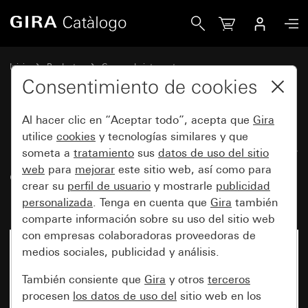
Gira Módulo de superficie de detector de movimiento 2,2
Inicio
Productos
Gamas de interruptores
Protegido del agua de Gira
Consentimiento de cookies
Protección contra el agua, empotrable, IP44 Gira TX_44
Al hacer clic en “Aceptar todo”, acepta que
Gira
utilice
cookies
y tecnologías similares y que
Módulo de superficie de detector
someta a
tratamiento
sus
datos de uso del sitio
web
para
mejorar
este sitio web, así como para
de movimiento 2,20 m Komfort
crear su
perfil de usuario
y mostrarle
publicidad
para KNX TX_44
personalizada
. Tenga en cuenta que
Gira
también
comparte información sobre su uso del sitio web
con empresas colaboradoras proveedoras de
medios sociales, publicidad y análisis.
También consiente que
Gira
y otros
terceros
procesen
los datos de uso del
sitio web en los